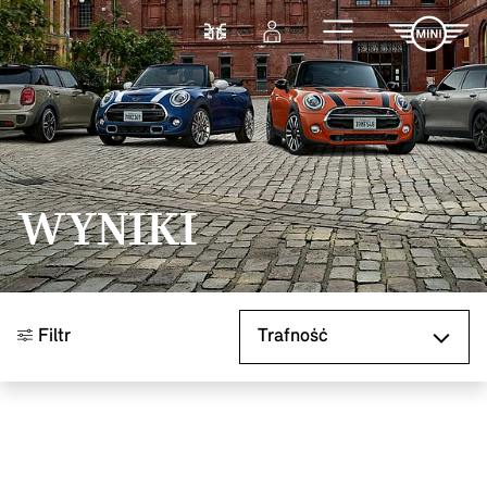
Przejdź do głównej treści
Porównaj
Zaloguj się
WYNIKI
Sortuj według
Filtr