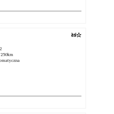
2
 250km
omatyczna