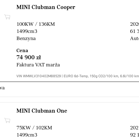
MINI Clubman Cooper
100KW / 136KM
202
1499cm3
61 
Benzyna
Aut
Cena
74 900 zł
Faktura VAT marża
VIN WMWLV310402M88529 | EURO 6d-Temp, 150g CO2/100 km, 6.6l/100 k
wa
MINI Clubman One
75KW / 102KM
202
1499cm3
92 