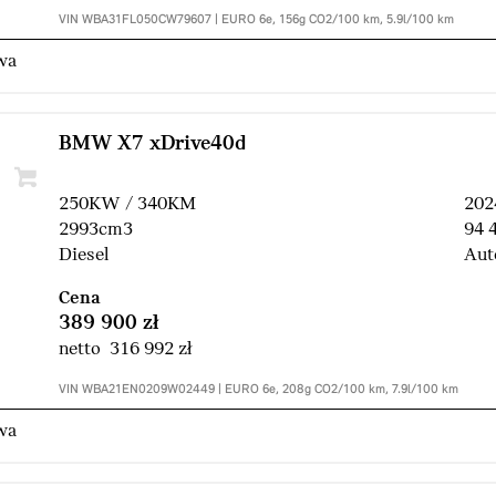
VIN WBA31FL050CW79607 | EURO 6e, 156g CO2/100 km, 5.9l/100 km
wa
BMW X7 xDrive40d
250KW / 340KM
202
2993cm3
94 
Diesel
Aut
Cena
389 900 zł
netto 316 992 zł
VIN WBA21EN0209W02449 | EURO 6e, 208g CO2/100 km, 7.9l/100 km
wa