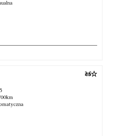
ualna
5
700km
omatyczna