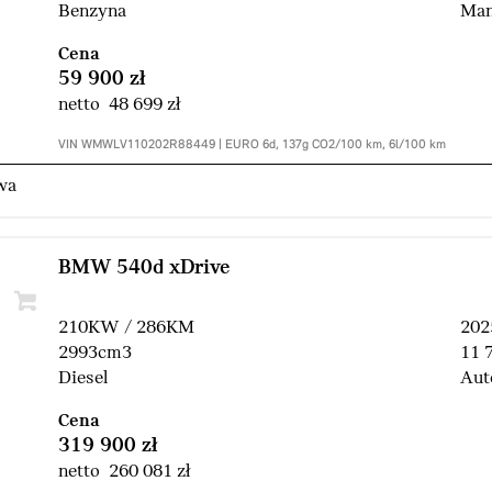
Benzyna
Man
Cena
59 900 zł
netto 48 699 zł
VIN WMWLV110202R88449 | EURO 6d, 137g CO2/100 km, 6l/100 km
wa
BMW 540d xDrive
210KW / 286KM
202
2993cm3
11 
Diesel
Aut
Cena
319 900 zł
netto 260 081 zł