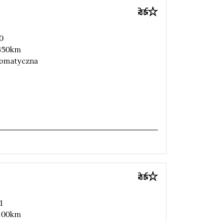
0
350km
omatyczna
m
1
100km