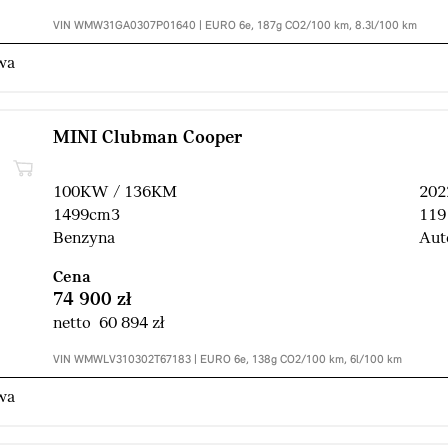
VIN WMW31GA0307P01640 | EURO 6e, 187g CO2/100 km, 8.3l/100 km
wa
MINI Clubman Cooper
100KW / 136KM
202
1499cm3
119
Benzyna
Aut
Cena
74 900 zł
netto 60 894 zł
VIN WMWLV310302T67183 | EURO 6e, 138g CO2/100 km, 6l/100 km
wa