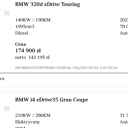
BMW 320d xDrive Touring
140KW / 190KM
202
1995cm3
78 
Diesel
Aut
Cena
174 900 zł
netto 142 195 zł
VIN WBA31FZ070FP78080 | EURO 6e, 141g CO2/100 km, 5.4l/100 km
wa
BMW i4 eDrive35 Gran Coupe
210KW / 286KM
31 
Elektryczny
Aut