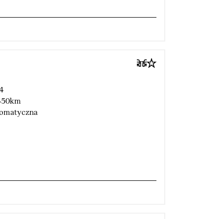
4
450km
omatyczna