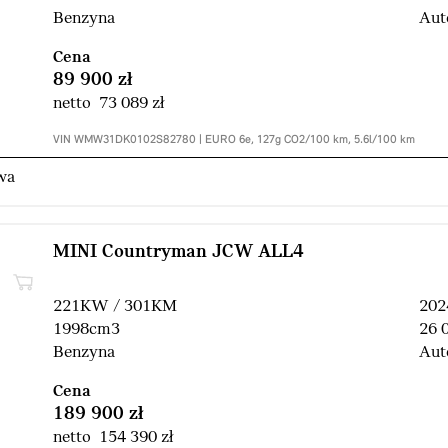
Benzyna
Aut
Cena
89 900 zł
netto 73 089 zł
VIN WMW31DK0102S82780 | EURO 6e, 127g CO2/100 km, 5.6l/100 km
wa
MINI Countryman JCW ALL4
221KW / 301KM
202
1998cm3
26 
Benzyna
Aut
Cena
189 900 zł
netto 154 390 zł