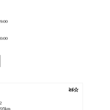
19:00
20:00
2
705km