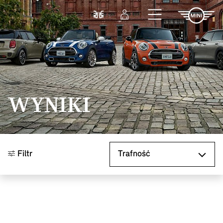
Przejdź do głównej treści
Porównaj
Zaloguj się
WYNIKI
Sortuj według
Filtr