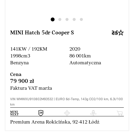
MINI Hatch 5dr Cooper S
141KW / 192KM
2020
1998cm3
86 001km
Benzyna
Automatyczna
Cena
79 900 zł
Faktura VAT marża
VIN WMWXU910802M93532 | EURO 6d-Temp, 143g CO2/100 km, 6.3l/100
km
Premium Arena Rokicińska, 92-412 Łódź