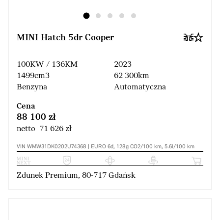
MINI Hatch 5dr Cooper
100KW / 136KM
2023
1499cm3
62 300km
Benzyna
Automatyczna
Cena
88 100 zł
netto 71 626 zł
VIN WMW31DK0202U74368 | EURO 6d, 128g CO2/100 km, 5.6l/100 km
Zdunek Premium, 80-717 Gdańsk