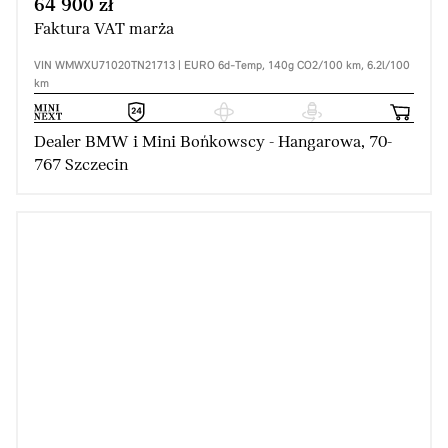
64 900 zł
Faktura VAT marża
VIN WMWXU71020TN21713 | EURO 6d-Temp, 140g CO2/100 km, 6.2l/100
km
Dealer BMW i Mini Bońkowscy - Hangarowa, 70-
767 Szczecin