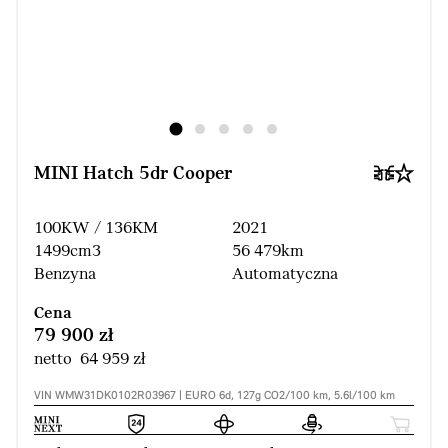
MINI Hatch 5dr Cooper
100KW / 136KM
2021
1499cm3
56 479km
Benzyna
Automatyczna
Cena
79 900 zł
netto 64 959 zł
VIN WMW31DK0102R03967 | EURO 6d, 127g CO2/100 km, 5.6l/100 km