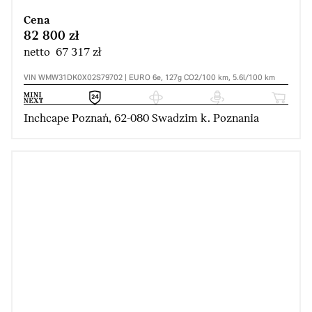
Cena
82 800 zł
netto 67 317 zł
VIN WMW31DK0X02S79702 | EURO 6e, 127g CO2/100 km, 5.6l/100 km
Inchcape Poznań, 62-080 Swadzim k. Poznania