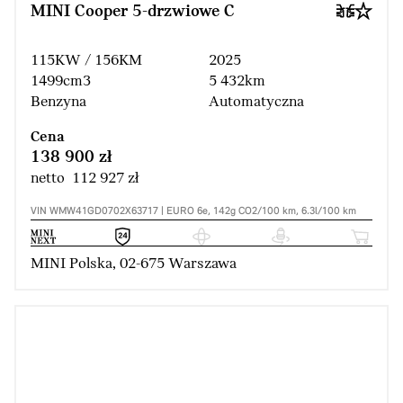
MINI Cooper 5-drzwiowe C
115KW / 156KM
2025
1499cm3
5 432km
Benzyna
Automatyczna
Cena
138 900 zł
netto 112 927 zł
VIN WMW41GD0702X63717 | EURO 6e, 142g CO2/100 km, 6.3l/100 km
MINI Polska, 02-675 Warszawa