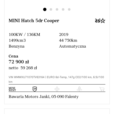
MINI Hatch 5dr Cooper
100KW / 136KM
2019
1499cm3
44 750km
Benzyna
Automatyczna
Cena
72 900 zł
netto 59 268 zł
VIN WMWXU71070TV63164 | EURO 6d-Temp, 147g CO2/100 km, 6.5l/100
km
Bawaria Motors Janki, 05-090 Falenty