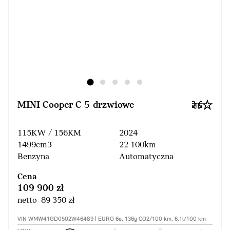
MINI Cooper C 5-drzwiowe
115KW / 156KM
2024
1499cm3
22 100km
Benzyna
Automatyczna
Cena
109 900 zł
netto 89 350 zł
VIN WMW41GD0502W46489 | EURO 6e, 136g CO2/100 km, 6.1l/100 km