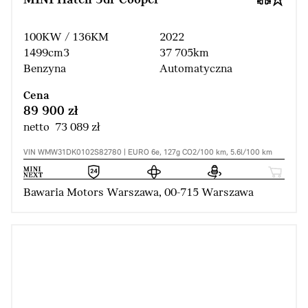
MINI Hatch 5dr Cooper
100KW / 136KM
2022
1499cm3
37 705km
Benzyna
Automatyczna
Cena
89 900 zł
netto 73 089 zł
VIN WMW31DK0102S82780 | EURO 6e, 127g CO2/100 km, 5.6l/100 km
Bawaria Motors Warszawa, 00-715 Warszawa