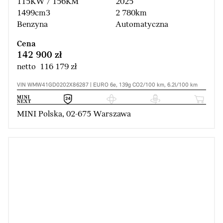
115KW / 156KM
2025
1499cm3
2 780km
Benzyna
Automatyczna
Cena
142 900 zł
netto 116 179 zł
VIN WMW41GD0202X86287 | EURO 6e, 139g CO2/100 km, 6.2l/100 km
MINI Polska, 02-675 Warszawa