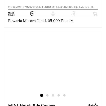
VIN WMW51DK0702V16543 | EURO 6d, 143g CO2/100 km, 6.3l/100 km
Bawaria Motors Janki, 05-090 Falenty