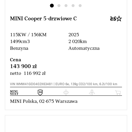
MINI Cooper 5-drzwiowe C
115KW / 156KM
2025
1499cm3
2 020km
Benzyna
Automatyczna
Cena
143 900 zł
netto 116 992 zł
VIN WMW41GD0402X63481 | EURO 6e, 139g CO2/100 km, 6.2l/100 km
MINI Polska, 02-675 Warszawa