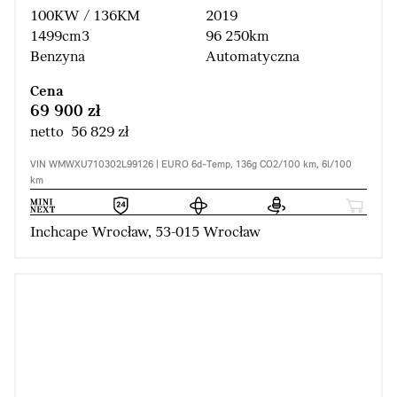
100KW / 136KM
2019
1499cm3
96 250km
Benzyna
Automatyczna
Cena
69 900 zł
netto 56 829 zł
VIN WMWXU710302L99126 | EURO 6d-Temp, 136g CO2/100 km, 6l/100
km
Inchcape Wrocław, 53-015 Wrocław