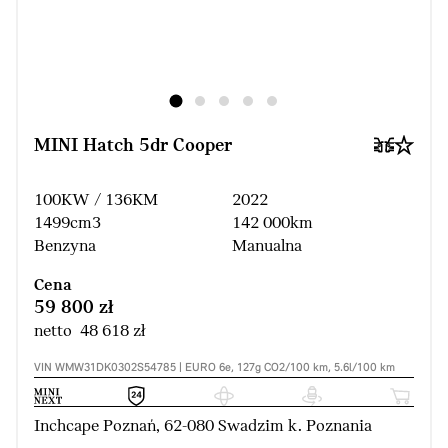
MINI Hatch 5dr Cooper
100KW / 136KM
2022
1499cm3
142 000km
Benzyna
Manualna
Cena
59 800 zł
netto 48 618 zł
VIN WMW31DK0302S54785 | EURO 6e, 127g CO2/100 km, 5.6l/100 km
Inchcape Poznań, 62-080 Swadzim k. Poznania