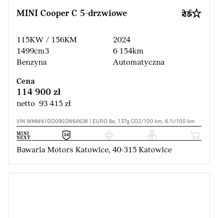
MINI Cooper C 5-drzwiowe
115KW / 156KM
2024
1499cm3
6 154km
Benzyna
Automatyczna
Cena
114 900 zł
netto 93 415 zł
VIN WMW41GD0902W64638 | EURO 6e, 137g CO2/100 km, 6.1l/100 km
Bawaria Motors Katowice, 40-315 Katowice