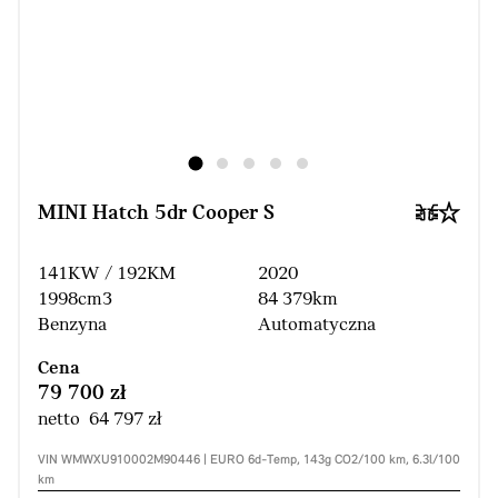
MINI Hatch 5dr Cooper S
141KW / 192KM
2020
1998cm3
84 379km
Benzyna
Automatyczna
Cena
79 700 zł
netto 64 797 zł
VIN WMWXU910002M90446 | EURO 6d-Temp, 143g CO2/100 km, 6.3l/100
km