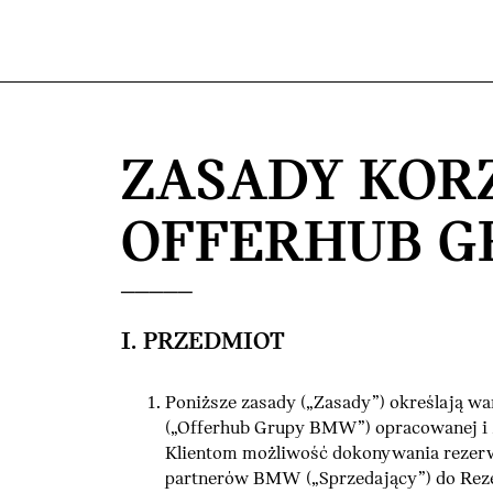
Przejdź do głównej treści
ZASADY KOR
OFFERHUB G
I. PRZEDMIOT
Poniższe zasady („Zasady”) określają wa
(„Offerhub Grupy BMW”) opracowanej i 
Klientom możliwość dokonywania reze
partnerów BMW („Sprzedający”) do Reze