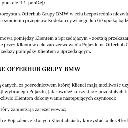
unkcie II.1. poniżej).
tóra korzysta z Offerhub Grupy BMW w celu bezpośrednio niezwią
mieniu przepisów Kodeksu cywilnego lub (ii) spółką bądź os
 umową pomiędzy Klientem a Sprzedającym – zostają przeka
ane przez Klienta w celu zarezerwowania Pojazdu na Offerhu
zedaży pomiędzy Klientem a Sprzedającym.
NE OFFERHUB GRUPY BMW
danych, za pośrednictwem której Klienci mają możliwość 
cji wybranego Pojazdu, jak również korzystać z pozostałych
wić Klientom dokonywanie następujących czynności:
óry zamierzają zarezerwować;
z Pojazdem, z których Klient chciałby korzystać, o ile Of