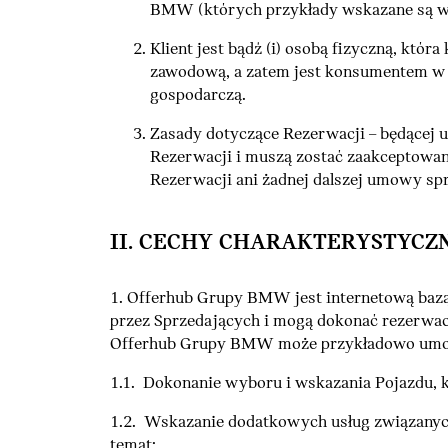
BMW (których przykłady wskazane są w p
Klient jest bądź (i) osobą fizyczną, k
zawodową, a zatem jest konsumentem w rozu
gospodarczą.
Zasady dotyczące Rezerwacji – będącej
Rezerwacji i muszą zostać zaakceptow
Rezerwacji ani żadnej dalszej umowy spr
II. CECHY CHARAKTERYSTYCZ
1. Offerhub Grupy BMW jest internetową bazą 
przez Sprzedających i mogą dokonać rezerwa
Offerhub Grupy BMW może przykładowo umożli
1.1. Dokonanie wyboru i wskazania Pojazdu, kt
1.2. Wskazanie dodatkowych usług związanych 
temat;