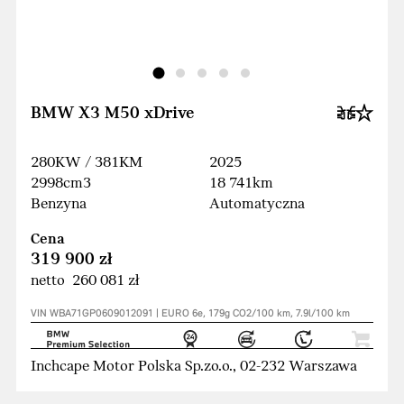
BMW X3 M50 xDrive
280KW / 381KM
2025
2998cm3
18 741km
Benzyna
Automatyczna
Cena
319 900 zł
netto 260 081 zł
VIN WBA71GP0609012091 | EURO 6e, 179g CO2/100 km, 7.9l/100 km
Inchcape Motor Polska Sp.zo.o., 02-232 Warszawa