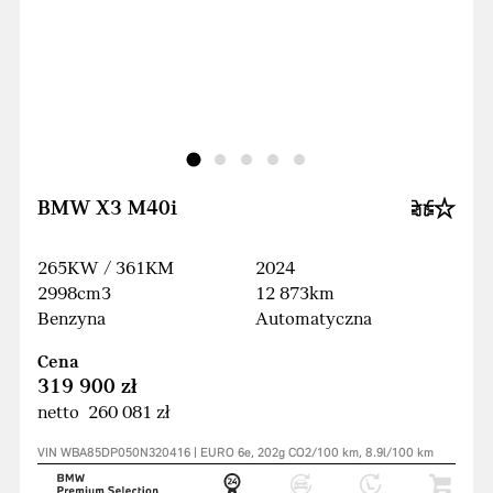
BMW X3 M40i
265KW / 361KM
2024
2998cm3
12 873km
Benzyna
Automatyczna
Cena
319 900 zł
netto 260 081 zł
VIN WBA85DP050N320416 | EURO 6e, 202g CO2/100 km, 8.9l/100 km