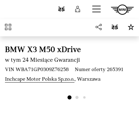
Przejdź do głównej treści
Porównaj
Zaloguj się
Przegląd
BMW X3 M50 xDrive
w tym 24 Miesiące Gwarancji
VIN WBA71GP0309Z76258
Numer oferty 265391
Inchcape Motor Polska Sp.zo.o.
, Warszawa