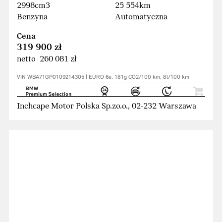
2998cm3
25 554km
Benzyna
Automatyczna
Cena
319 900 zł
netto 260 081 zł
VIN WBA71GP0109214305 | EURO 6e, 181g CO2/100 km, 8l/100 km
Inchcape Motor Polska Sp.zo.o., 02-232 Warszawa