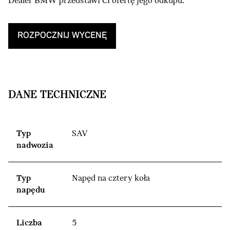
Dealer BMW przedstawi Ci ofertę jego odkupu.
ROZPOCZNIJ WYCENĘ
DANE TECHNICZNE
Typ
SAV
nadwozia
Typ
Napęd na cztery koła
napędu
Liczba
5