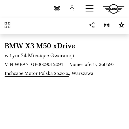
Przejdź do głównej treści
Porównaj
Zaloguj się
Przegląd
BMW X3 M50 xDrive
w tym 24 Miesiące Gwarancji
VIN WBA71GP0609012091
Numer oferty 268597
Inchcape Motor Polska Sp.zo.o.
, Warszawa