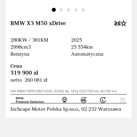
BMW X3 M50 xDrive
280KW / 381KM
2025
2998cm3
25 554km
Benzyna
Automatyczna
Cena
319 900 zł
netto 260 081 zł
VIN WBA71GP0109214305 | EURO 6e, 181g CO2/100 km, 8l/100 km
Inchcape Motor Polska Sp.zo.o., 02-232 Warszawa