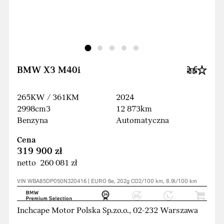
BMW X3 M40i
265KW / 361KM
2024
2998cm3
12 873km
Benzyna
Automatyczna
Cena
319 900 zł
netto 260 081 zł
VIN WBA85DP050N320416 | EURO 6e, 202g CO2/100 km, 8.9l/100 km
Inchcape Motor Polska Sp.zo.o., 02-232 Warszawa