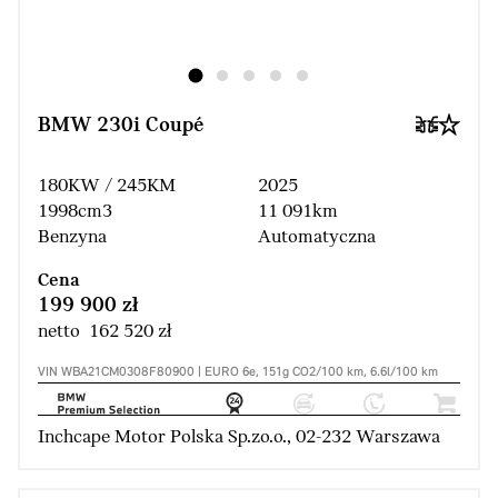
BMW 230i Coupé
180KW / 245KM
2025
1998cm3
11 091km
Benzyna
Automatyczna
Cena
199 900 zł
netto 162 520 zł
VIN WBA21CM0308F80900 | EURO 6e, 151g CO2/100 km, 6.6l/100 km
Inchcape Motor Polska Sp.zo.o., 02-232 Warszawa