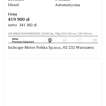
Diesel
Automatyczna
Cena
419 900 zł
netto 341 382 zł
VIN WBA21EV0X09055530 | EURO 6e, 156g CO2/100 km, 7.8l/100 km
Inchcape Motor Polska Sp.zo.o., 02-232 Warszawa