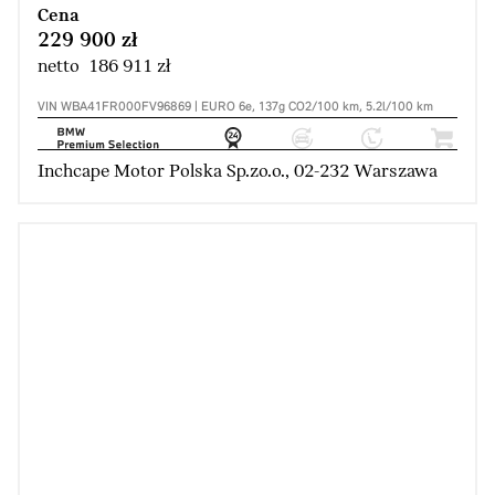
Cena
229 900 zł
netto 186 911 zł
VIN WBA41FR000FV96869 | EURO 6e, 137g CO2/100 km, 5.2l/100 km
Inchcape Motor Polska Sp.zo.o., 02-232 Warszawa