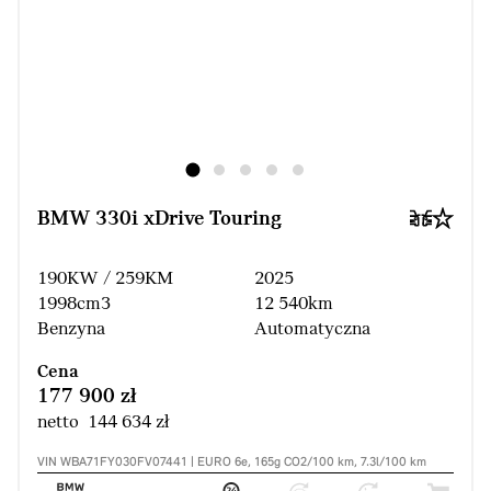
BMW 330i xDrive Touring
190KW / 259KM
2025
1998cm3
12 540km
Benzyna
Automatyczna
Cena
177 900 zł
netto 144 634 zł
VIN WBA71FY030FV07441 | EURO 6e, 165g CO2/100 km, 7.3l/100 km