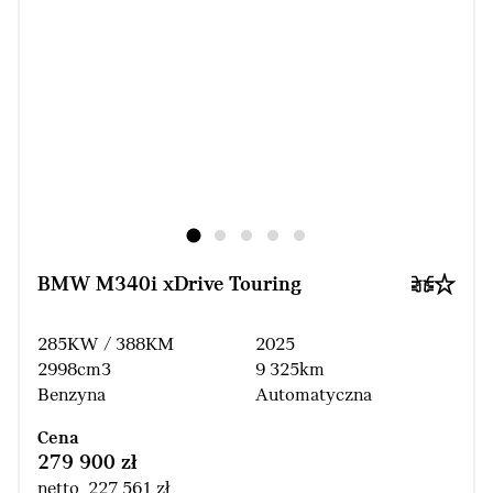
BMW M340i xDrive Touring
285KW / 388KM
2025
2998cm3
9 325km
Benzyna
Automatyczna
Cena
279 900 zł
netto 227 561 zł