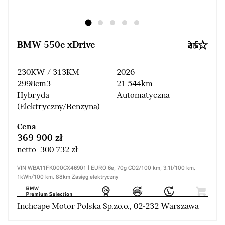
BMW 550e xDrive
230KW / 313KM
2026
2998cm3
21 544km
Hybryda
Automatyczna
(Elektryczny/Benzyna)
Cena
369 900 zł
netto 300 732 zł
VIN WBA11FK000CX46901 | EURO 6e, 70g CO2/100 km, 3.1l/100 km,
1kWh/100 km, 88km Zasięg elektryczny
Inchcape Motor Polska Sp.zo.o., 02-232 Warszawa