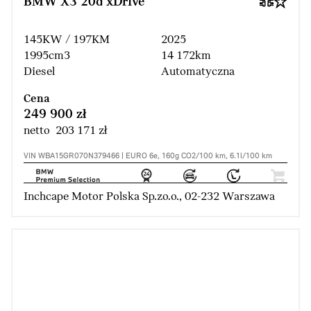
BMW X3 20d xDrive
145KW / 197KM
2025
1995cm3
14 172km
Diesel
Automatyczna
Cena
249 900 zł
netto 203 171 zł
VIN WBA15GR070N379466 | EURO 6e, 160g CO2/100 km, 6.1l/100 km
Inchcape Motor Polska Sp.zo.o., 02-232 Warszawa