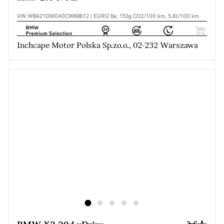
VIN WBA21GW040CW69812 | EURO 6e, 153g CO2/100 km, 5.8l/100 km
Inchcape Motor Polska Sp.zo.o., 02-232 Warszawa