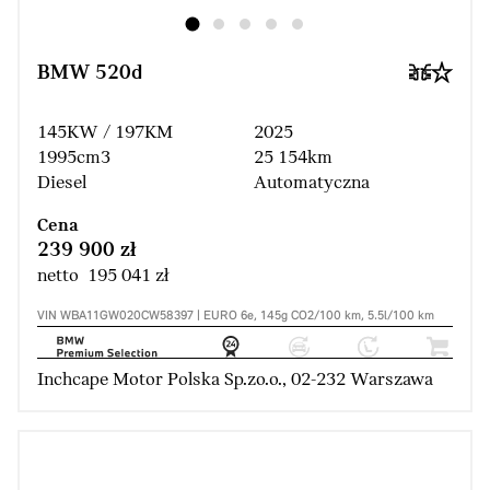
BMW 520d
145KW / 197KM
2025
1995cm3
25 154km
Diesel
Automatyczna
Cena
239 900 zł
netto 195 041 zł
VIN WBA11GW020CW58397 | EURO 6e, 145g CO2/100 km, 5.5l/100 km
Inchcape Motor Polska Sp.zo.o., 02-232 Warszawa