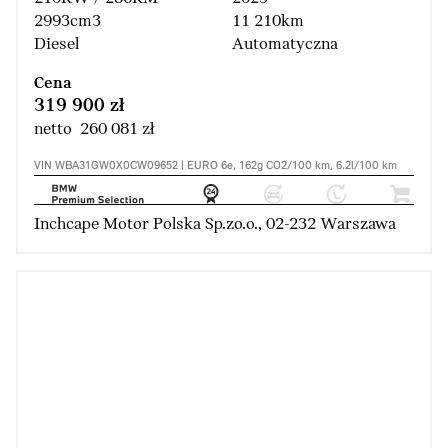
2993cm3
11 210km
Diesel
Automatyczna
Cena
319 900 zł
netto 260 081 zł
VIN WBA31GW0X0CW09652 | EURO 6e, 162g CO2/100 km, 6.2l/100 km
Inchcape Motor Polska Sp.zo.o., 02-232 Warszawa