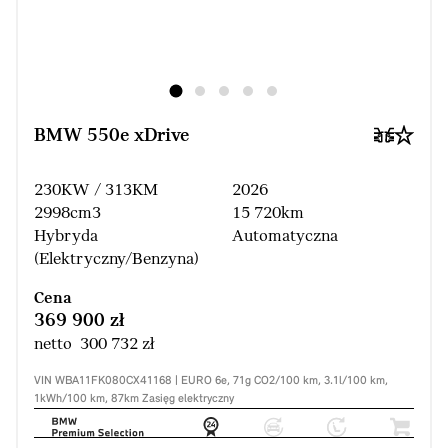
BMW 550e xDrive
230KW / 313KM
2026
2998cm3
15 720km
Hybryda
Automatyczna
(Elektryczny/Benzyna)
Cena
369 900 zł
netto 300 732 zł
VIN WBA11FK080CX41168 | EURO 6e, 71g CO2/100 km, 3.1l/100 km,
1kWh/100 km, 87km Zasięg elektryczny