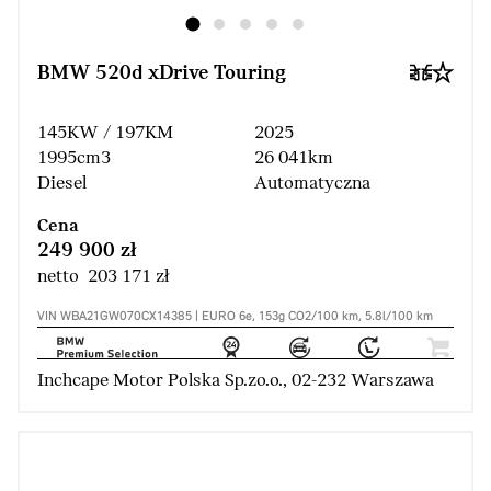
BMW 520d xDrive Touring
145KW / 197KM
2025
1995cm3
26 041km
Diesel
Automatyczna
Cena
249 900 zł
netto 203 171 zł
VIN WBA21GW070CX14385 | EURO 6e, 153g CO2/100 km, 5.8l/100 km
Inchcape Motor Polska Sp.zo.o., 02-232 Warszawa