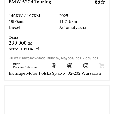
BMW 520d Touring
145KW / 197KM
2025
1995cm3
11 746km
Diesel
Automatyczna
Cena
239 900 zł
netto 195 041 zł
VIN WBA11GW010CW37055 | EURO 6e, 143g CO2/100 km, 5.5l/100 km
Inchcape Motor Polska Sp.zo.o., 02-232 Warszawa