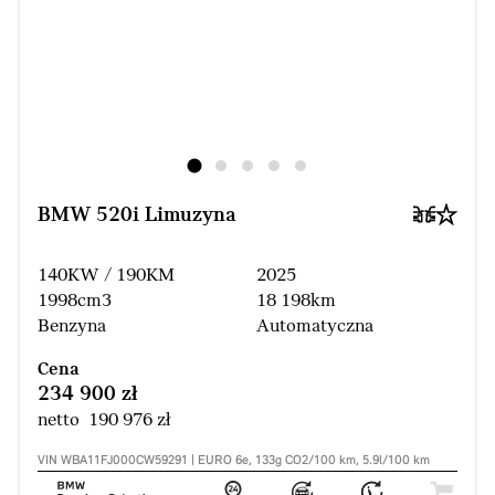
BMW 520i Limuzyna
140KW / 190KM
2025
1998cm3
18 198km
Benzyna
Automatyczna
Cena
234 900 zł
netto 190 976 zł
VIN WBA11FJ000CW59291 | EURO 6e, 133g CO2/100 km, 5.9l/100 km