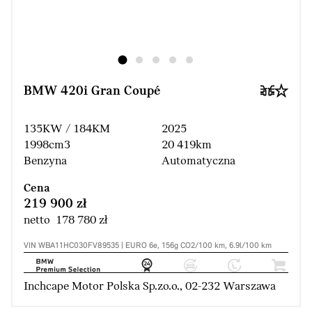
BMW 420i Gran Coupé
135KW / 184KM
2025
1998cm3
20 419km
Benzyna
Automatyczna
Cena
219 900 zł
netto 178 780 zł
VIN WBA11HC030FV89535 | EURO 6e, 156g CO2/100 km, 6.9l/100 km
Inchcape Motor Polska Sp.zo.o., 02-232 Warszawa