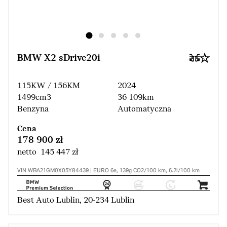
BMW X2 sDrive20i
115KW / 156KM
2024
1499cm3
36 109km
Benzyna
Automatyczna
Cena
178 900 zł
netto 145 447 zł
VIN WBA21GM0X05Y84439 | EURO 6e, 139g CO2/100 km, 6.2l/100 km
Best Auto Lublin, 20-234 Lublin