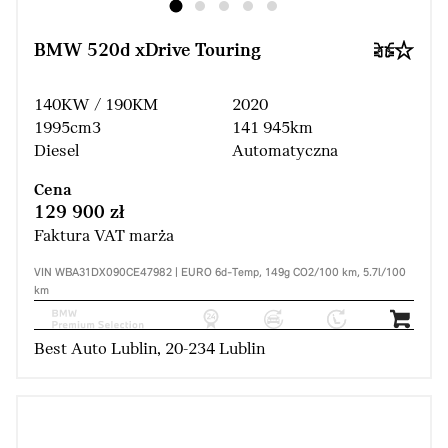
BMW 520d xDrive Touring
140KW / 190KM
2020
1995cm3
141 945km
Diesel
Automatyczna
Cena
129 900 zł
Faktura VAT marża
VIN WBA31DX090CE47982 | EURO 6d-Temp, 149g CO2/100 km, 5.7l/100
km
Best Auto Lublin, 20-234 Lublin