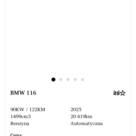
BMW 116
90KW / 122KM
2025
1499cm3
20 419km
Benzyna
Automatyczna
Cena