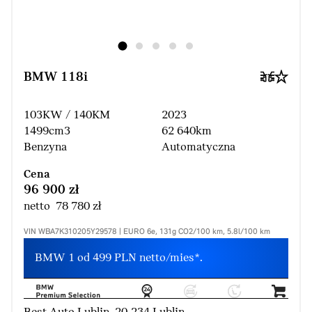
BMW 118i
103KW / 140KM
2023
1499cm3
62 640km
Benzyna
Automatyczna
Cena
96 900 zł
netto 78 780 zł
VIN WBA7K310205Y29578 | EURO 6e, 131g CO2/100 km, 5.8l/100 km
BMW 1 od 499 PLN netto/mies*.