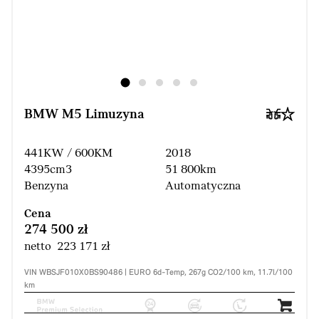
BMW M5 Limuzyna
441KW / 600KM
2018
4395cm3
51 800km
Benzyna
Automatyczna
Cena
274 500 zł
netto 223 171 zł
VIN WBSJF010X0BS90486 | EURO 6d-Temp, 267g CO2/100 km, 11.7l/100
km