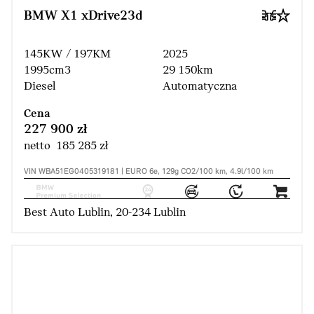
BMW X1 xDrive23d
145KW / 197KM
2025
1995cm3
29 150km
Diesel
Automatyczna
Cena
227 900 zł
netto 185 285 zł
VIN WBA51EG0405319181 | EURO 6e, 129g CO2/100 km, 4.9l/100 km
Best Auto Lublin, 20-234 Lublin