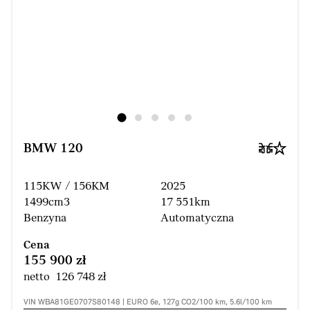
BMW 120
115KW / 156KM
2025
1499cm3
17 551km
Benzyna
Automatyczna
Cena
155 900 zł
netto 126 748 zł
VIN WBA81GE0707S80148 | EURO 6e, 127g CO2/100 km, 5.6l/100 km