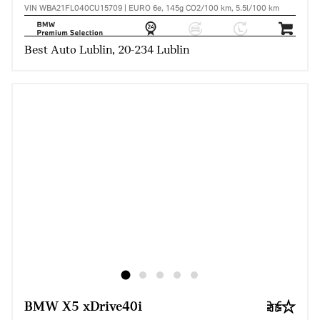
VIN WBA21FL040CU15709 | EURO 6e, 145g CO2/100 km, 5.5l/100 km
Best Auto Lublin, 20-234 Lublin
BMW X5 xDrive40i