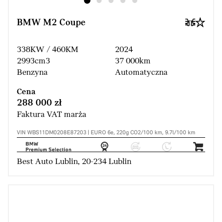
BMW M2 Coupe
338KW / 460KM
2024
2993cm3
37 000km
Benzyna
Automatyczna
Cena
288 000 zł
Faktura VAT marża
VIN WBS11DM0208E87203 | EURO 6e, 220g CO2/100 km, 9.7l/100 km
Best Auto Lublin, 20-234 Lublin