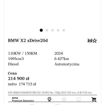
BMW X2 xDrive20d
110KW / 150KM
2024
1995cm3
6 427km
Diesel
Automatyczna
Cena
214 900 zł
netto 174 715 zł
VIN WBA51GN0805198153 | EURO 6e, 129g CO2/100 km, 4.9l/100 km