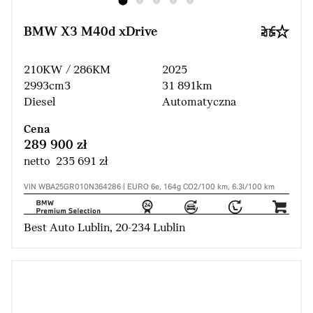
BMW X3 M40d xDrive
210KW / 286KM
2025
2993cm3
31 891km
Diesel
Automatyczna
Cena
289 900 zł
netto 235 691 zł
VIN WBA25GR010N364286 | EURO 6e, 164g CO2/100 km, 6.3l/100 km
Best Auto Lublin, 20-234 Lublin