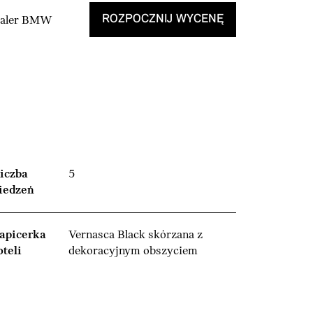
ROZPOCZNIJ WYCENĘ
Dealer BMW
iczba
5
iedzeń
apicerka
Vernasca Black skórzana z
oteli
dekoracyjnym obszyciem