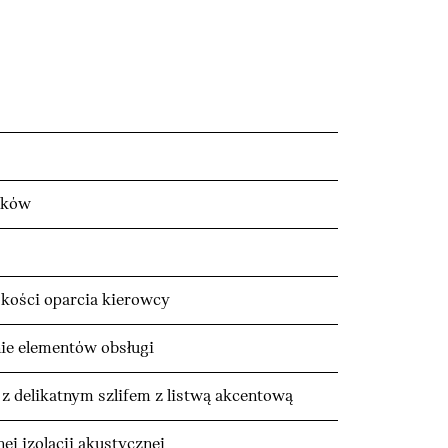
wków
okości oparcia kierowcy
e elementów obsługi
z delikatnym szlifem z listwą akcentową
ej izolacji akustycznej