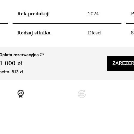
Rok produkcji
2024
P
Rodzaj silnika
Diesel
S
(nowe okno)
Opłata rezerwacyjna
1 000 zł
ZAREZER
netto 813 zł