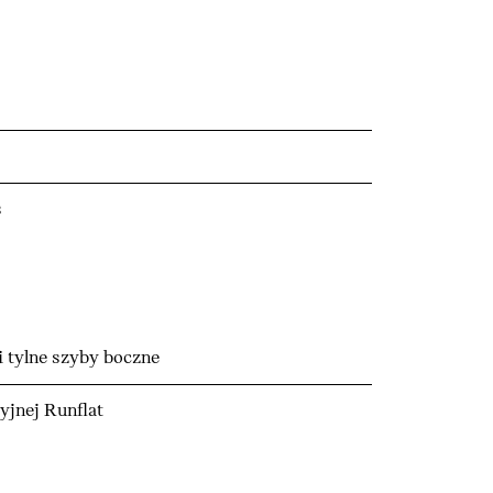
s
i tylne szyby boczne
yjnej Runflat