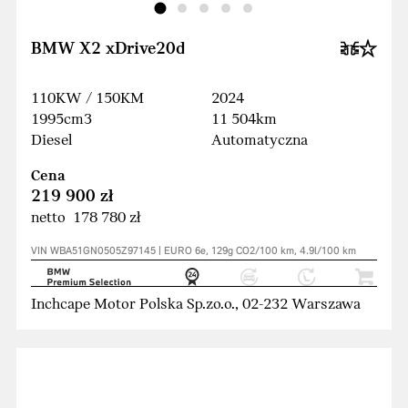
BMW X2 xDrive20d
110KW / 150KM
2024
1995cm3
11 504km
Diesel
Automatyczna
Cena
219 900 zł
netto 178 780 zł
VIN WBA51GN0505Z97145 | EURO 6e, 129g CO2/100 km, 4.9l/100 km
Inchcape Motor Polska Sp.zo.o., 02-232 Warszawa