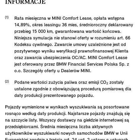
INFORMACJE
Rata miesięczna w MINI Comfort Lease, opłata wstępna
14,89
%, okres leasingu
36
mies, średnioroczny deklarowany
przebieg
15 000
km, gwarantowana wartość końcowa.
Niniejsza symulacja nie stanowi oferty w rozumieniu art. 66
Kodeksu cywilnego. Zawarcie umowy uzależnione jest od
pozytywnego wyniku weryfikacji prawnofinansowej Klienta
oraz zawarcia ubezpieczenia OC/AC. MINI Comfort Lease
jest oferowany przez BMW Financial Services Polska Sp. z
o.o. Szczegóły oferty u Dealerów MINI.
Podane wartości zużycia paliwa oraz emisji CO₂ zostały
ustalone zgodnie z obowiązującą procedurą pomiarową dla
daty produkcji prezentowanego pojazdu.
Pojazdy wymienione w wynikach wyszukiwania są posortowane
rosnąco według daty produkcji. Najstarsze pojazdy znajdują się
na szczycie listy. Wszyscy dostawcy na giełdzie internetowej są
przedsiębiorcami. Średnia miesięczna liczba aktywnych
użytkowników wyszukiwarki nowych samochodów BMW w Unii