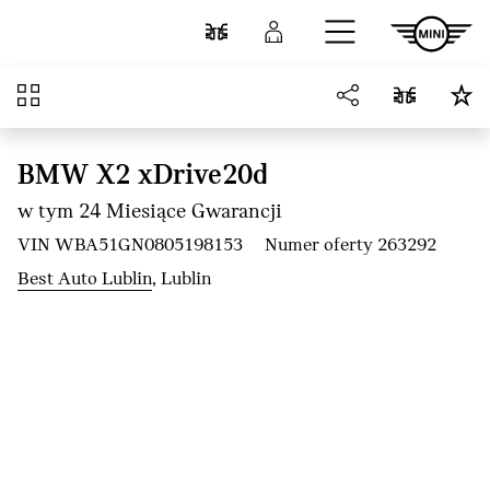
Przejdź do głównej treści
Porównaj
Zaloguj się
Przegląd
BMW X2 xDrive20d
w tym 24 Miesiące Gwarancji
VIN WBA51GN0805198153
Numer oferty 263292
Best Auto Lublin
, Lublin