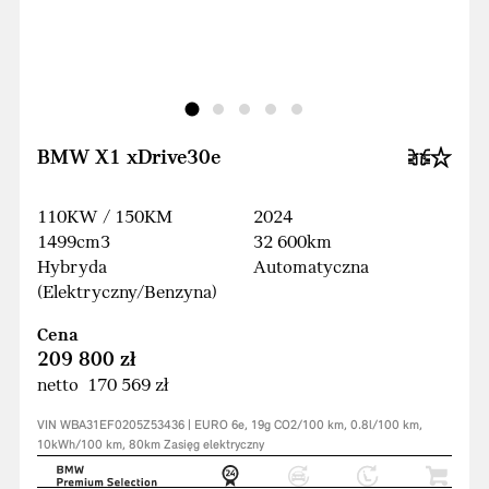
BMW X1 xDrive30e
110KW / 150KM
2024
1499cm3
32 600km
Hybryda
Automatyczna
(Elektryczny/Benzyna)
Cena
209 800 zł
netto 170 569 zł
VIN WBA31EF0205Z53436 | EURO 6e, 19g CO2/100 km, 0.8l/100 km,
10kWh/100 km, 80km Zasięg elektryczny