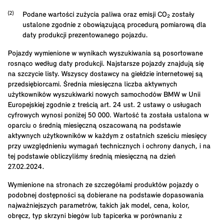
Podane wartości zużycia paliwa oraz emisji CO₂ zostały
ustalone zgodnie z obowiązującą procedurą pomiarową dla
daty produkcji prezentowanego pojazdu.
Pojazdy wymienione w wynikach wyszukiwania są posortowane
rosnąco według daty produkcji. Najstarsze pojazdy znajdują się
na szczycie listy. Wszyscy dostawcy na giełdzie internetowej są
przedsiębiorcami. Średnia miesięczna liczba aktywnych
użytkowników wyszukiwarki nowych samochodów BMW w Unii
Europejskiej zgodnie z treścią art. 24 ust. 2 ustawy o usługach
cyfrowych wynosi poniżej 50 000. Wartość ta została ustalona w
oparciu o średnią miesięczną oszacowaną na podstawie
aktywnych użytkowników w każdym z ostatnich sześciu miesięcy
przy uwzględnieniu wymagań technicznych i ochrony danych, i na
tej podstawie obliczyliśmy średnią miesięczną na dzień
27.02.2024.
Wymienione na stronach ze szczegółami produktów pojazdy o
podobnej dostępności są dobierane na podstawie dopasowania
najważniejszych parametrów, takich jak model, cena, kolor,
obręcz, typ skrzyni biegów lub tapicerka w porównaniu z