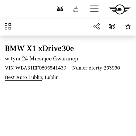
Przejdź do głównej treści
Porównaj
Zaloguj się
Przegląd
BMW X1 xDrive30e
w tym 24 Miesiące Gwarancji
VIN WBA31EF0805541439
Numer oferty 253956
Best Auto Lublin
, Lublin