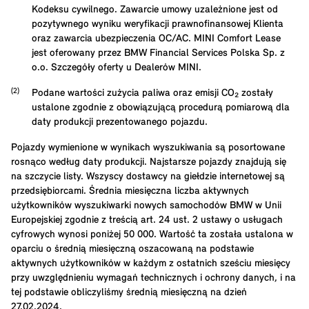
Kodeksu cywilnego. Zawarcie umowy uzależnione jest od
pozytywnego wyniku weryfikacji prawnofinansowej Klienta
oraz zawarcia ubezpieczenia OC/AC. MINI Comfort Lease
jest oferowany przez BMW Financial Services Polska Sp. z
o.o. Szczegóły oferty u Dealerów MINI.
Podane wartości zużycia paliwa oraz emisji CO₂ zostały
ustalone zgodnie z obowiązującą procedurą pomiarową dla
daty produkcji prezentowanego pojazdu.
Pojazdy wymienione w wynikach wyszukiwania są posortowane
rosnąco według daty produkcji. Najstarsze pojazdy znajdują się
na szczycie listy. Wszyscy dostawcy na giełdzie internetowej są
przedsiębiorcami. Średnia miesięczna liczba aktywnych
użytkowników wyszukiwarki nowych samochodów BMW w Unii
Europejskiej zgodnie z treścią art. 24 ust. 2 ustawy o usługach
cyfrowych wynosi poniżej 50 000. Wartość ta została ustalona w
oparciu o średnią miesięczną oszacowaną na podstawie
aktywnych użytkowników w każdym z ostatnich sześciu miesięcy
przy uwzględnieniu wymagań technicznych i ochrony danych, i na
tej podstawie obliczyliśmy średnią miesięczną na dzień
27.02.2024.