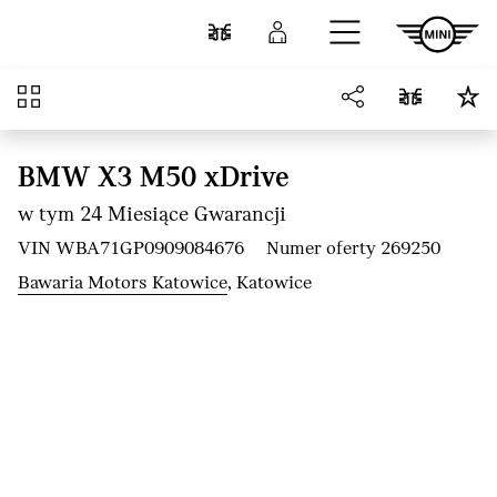
Przejdź do głównej treści
Porównaj
Zaloguj się
Przegląd
BMW X3 M50 xDrive
w tym 24 Miesiące Gwarancji
VIN WBA71GP0909084676
Numer oferty 269250
Bawaria Motors Katowice
, Katowice