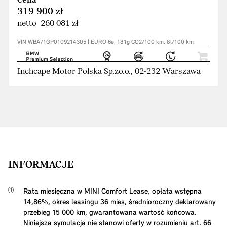
Cena
319 900 zł
netto 260 081 zł
VIN WBA71GP0109214305 | EURO 6e, 181g CO2/100 km, 8l/100 km
Inchcape Motor Polska Sp.zo.o., 02-232 Warszawa
INFORMACJE
Rata miesięczna w MINI Comfort Lease, opłata wstępna
14,86
%, okres leasingu
36
mies, średnioroczny deklarowany
przebieg
15 000
km, gwarantowana wartość końcowa.
Niniejsza symulacja nie stanowi oferty w rozumieniu art. 66