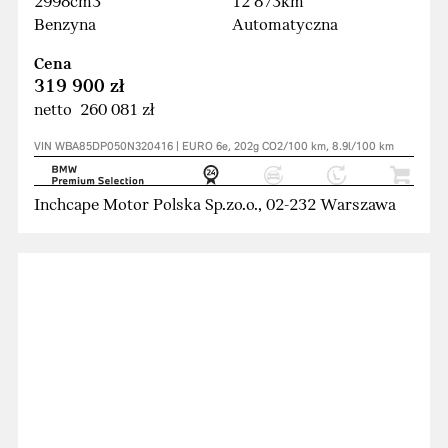
2998cm3
12 873km
Benzyna
Automatyczna
Cena
319 900 zł
netto 260 081 zł
VIN WBA85DP050N320416 | EURO 6e, 202g CO2/100 km, 8.9l/100 km
Inchcape Motor Polska Sp.zo.o., 02-232 Warszawa