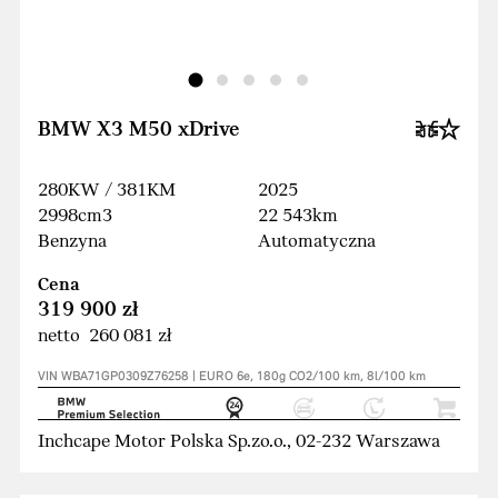
BMW X3 M50 xDrive
280KW / 381KM
2025
2998cm3
22 543km
Benzyna
Automatyczna
Cena
319 900 zł
netto 260 081 zł
VIN WBA71GP0309Z76258 | EURO 6e, 180g CO2/100 km, 8l/100 km
Inchcape Motor Polska Sp.zo.o., 02-232 Warszawa