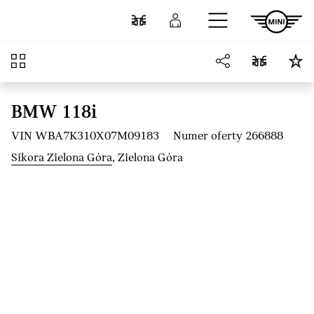
Przejdź do głównej treści
Porównaj
Zaloguj się
Przegląd
BMW 118i
VIN WBA7K310X07M09183
Numer oferty 266888
Sikora Zielona Góra
, Zielona Góra