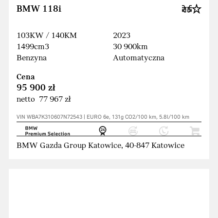
BMW 118i
103KW / 140KM
2023
1499cm3
30 900km
Benzyna
Automatyczna
Cena
95 900 zł
netto 77 967 zł
VIN WBA7K310607N72543 | EURO 6e, 131g CO2/100 km, 5.8l/100 km
BMW Gazda Group Katowice, 40-847 Katowice