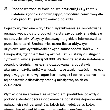
o.o. Szczegóły oferty u Dealerów MINI.
Podane wartości zużycia paliwa oraz emisji CO₂ zostały
ustalone zgodnie z obowiązującą procedurą pomiarową dla
daty produkcji prezentowanego pojazdu.
Pojazdy wymienione w wynikach wyszukiwania są posortowane
rosnąco według daty produkcji. Najstarsze pojazdy znajdują się
na szczycie listy. Wszyscy dostawcy na giełdzie internetowej są
przedsiębiorcami. Średnia miesięczna liczba aktywnych
użytkowników wyszukiwarki nowych samochodów BMW w Unii
Europejskiej zgodnie z treścią art. 24 ust. 2 ustawy o usługach
cyfrowych wynosi poniżej 50 000. Wartość ta została ustalona w
oparciu o średnią miesięczną oszacowaną na podstawie
aktywnych użytkowników w każdym z ostatnich sześciu miesięcy
przy uwzględnieniu wymagań technicznych i ochrony danych, i na
tej podstawie obliczyliśmy średnią miesięczną na dzień
27.02.2024.
Wymienione na stronach ze szczegółami produktów pojazdy o
podobnej dostępności są dobierane na podstawie dopasowania
najważniejszych parametrów, takich jak model, cena, kolor,
obręcz, typ skrzyni biegów lub tapicerka w porównaniu z