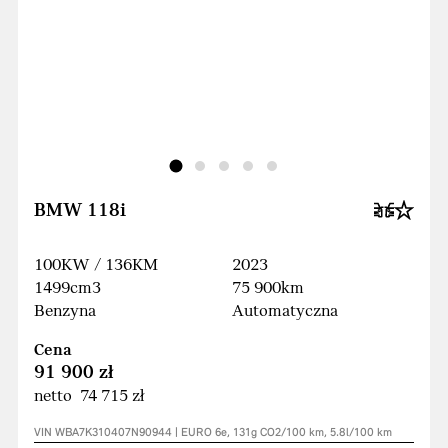
BMW 118i
100KW / 136KM
2023
1499cm3
75 900km
Benzyna
Automatyczna
Cena
91 900 zł
netto 74 715 zł
VIN WBA7K310407N90944 | EURO 6e, 131g CO2/100 km, 5.8l/100 km