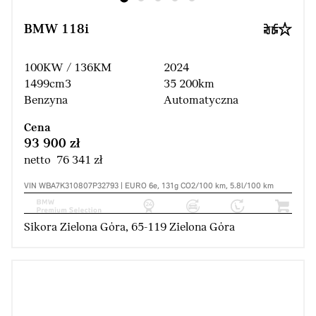
BMW 118i
100KW / 136KM
2024
1499cm3
35 200km
Benzyna
Automatyczna
Cena
93 900 zł
netto 76 341 zł
VIN WBA7K310807P32793 | EURO 6e, 131g CO2/100 km, 5.8l/100 km
Sikora Zielona Góra, 65-119 Zielona Góra