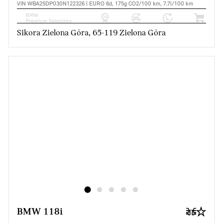
VIN WBA25DP030N122326 | EURO 6d, 175g CO2/100 km, 7.7l/100 km
Sikora Zielona Góra, 65-119 Zielona Góra
BMW 118i