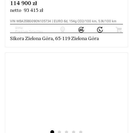
114 900 zł
netto 93 415 zł
VIN WBA35BG090N105734 | EURO 6d, 154g CO2/100 km, 5.9l/100 km
Sikora Zielona Góra, 65-119 Zielona Góra