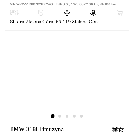
VIN WMW51DK0702U77548 | EURO 6d, 137g CO2/100 km, 6l/100 km
Sikora Zielona Góra, 65-119 Zielona Góra
BMW 318i Limuzyna