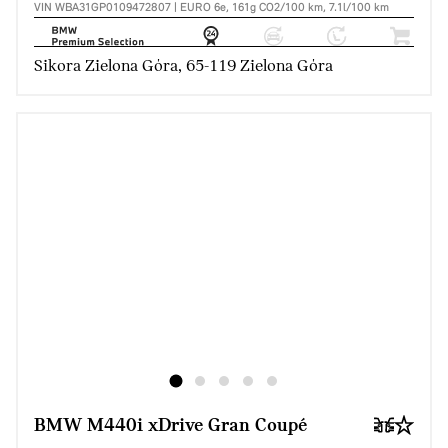
VIN WBA31GP0109472807 | EURO 6e, 161g CO2/100 km, 7.1l/100 km
Sikora Zielona Góra, 65-119 Zielona Góra
BMW M440i xDrive Gran Coupé