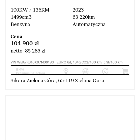
100KW / 136KM
2023
1499cm3
63 220km
Benzyna
Automatyczna
Cena
104 900 zł
netto 85 285 zł
VIN WBA7K310X07M09183 | EURO 6d, 134g CO2/100 km, 5.9l/100 km
Sikora Zielona Góra, 65-119 Zielona Góra