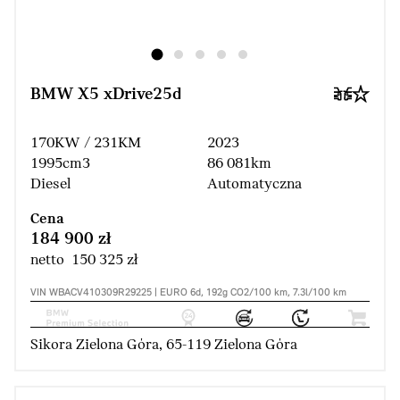
BMW X5 xDrive25d
170KW / 231KM
2023
1995cm3
86 081km
Diesel
Automatyczna
Cena
184 900 zł
netto 150 325 zł
VIN WBACV410309R29225 | EURO 6d, 192g CO2/100 km, 7.3l/100 km
Sikora Zielona Góra, 65-119 Zielona Góra