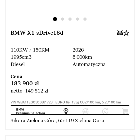
BMW X1 sDrive18d
110KW / 150KM
2026
1995cm3
8 000km
Diesel
Automatyczna
Cena
183 900 zł
netto 149 512 zł
VIN WBA11EG0505661723 | EURO 6e, 135g CO2/100 km, 5.2l/100 km
Sikora Zielona Góra, 65-119 Zielona Góra