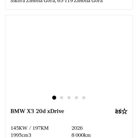
Sikora Zielona Góra, 65-119 Zielona Góra
BMW X3 20d xDrive
145KW / 197KM
2026
1995cm3
8 000km