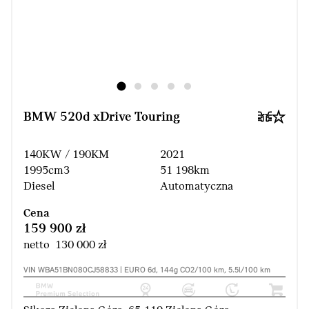
BMW 520d xDrive Touring
140KW / 190KM
2021
1995cm3
51 198km
Diesel
Automatyczna
Cena
159 900 zł
netto 130 000 zł
VIN WBA51BN080CJ58833 | EURO 6d, 144g CO2/100 km, 5.5l/100 km