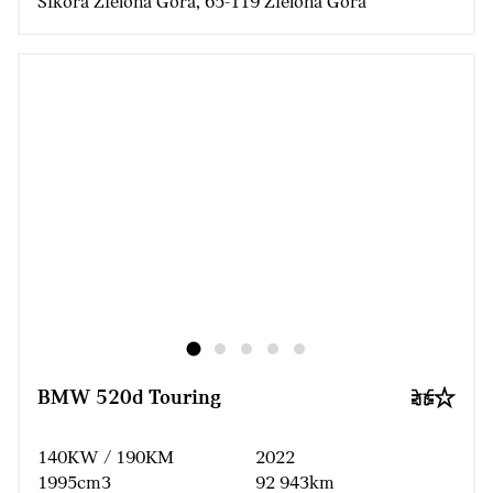
Sikora Zielona Góra, 65-119 Zielona Góra
BMW 520d Touring
140KW / 190KM
2022
1995cm3
92 943km