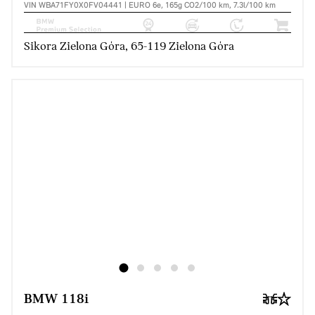
VIN WBA71FY0X0FV04441 | EURO 6e, 165g CO2/100 km, 7.3l/100 km
Sikora Zielona Góra, 65-119 Zielona Góra
BMW 118i