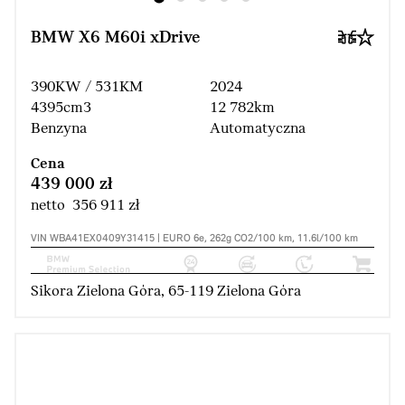
BMW X6 M60i xDrive
390KW / 531KM
2024
4395cm3
12 782km
Benzyna
Automatyczna
Cena
439 000 zł
netto 356 911 zł
VIN WBA41EX0409Y31415 | EURO 6e, 262g CO2/100 km, 11.6l/100 km
Sikora Zielona Góra, 65-119 Zielona Góra