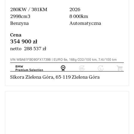
280KW / 381KM
2026
2998cm3
8 000km
Benzyna
Automatyczna
Cena
354 900 zł
netto 288 537 zł
VIN WBA61FB090FX17398 | EURO 6e, 168g CO2/100 km, 7.4l/100 km
Sikora Zielona Góra, 65-119 Zielona Góra