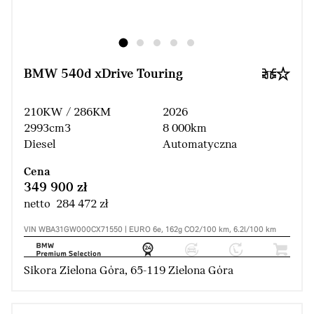
BMW 540d xDrive Touring
210KW / 286KM
2026
2993cm3
8 000km
Diesel
Automatyczna
Cena
349 900 zł
netto 284 472 zł
VIN WBA31GW000CX71550 | EURO 6e, 162g CO2/100 km, 6.2l/100 km
Sikora Zielona Góra, 65-119 Zielona Góra