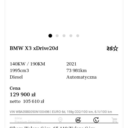
BMW X3 xDrive20d
140KW / 190KM
2021
1995cm3
73 981km
Diesel
Automatyczna
Cena
129 900 zł
netto 105 610 zł
VIN WBA35BG050N100496 | EURO 6d, 159g CO2/100 km, 6.1l/100 km