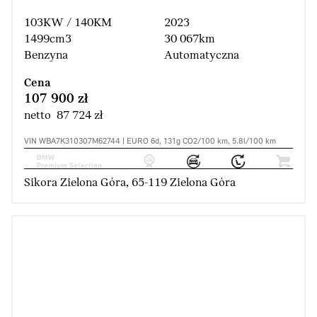
103KW / 140KM
2023
1499cm3
30 067km
Benzyna
Automatyczna
Cena
107 900 zł
netto 87 724 zł
VIN WBA7K310307M62744 | EURO 6d, 131g CO2/100 km, 5.8l/100 km
Sikora Zielona Góra, 65-119 Zielona Góra