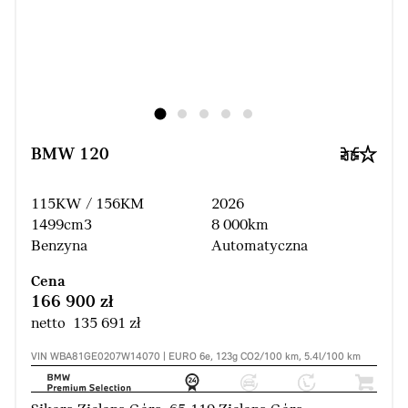
BMW 120
115KW / 156KM
2026
1499cm3
8 000km
Benzyna
Automatyczna
Cena
166 900 zł
netto 135 691 zł
VIN WBA81GE0207W14070 | EURO 6e, 123g CO2/100 km, 5.4l/100 km