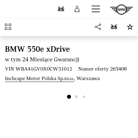
Przejdź do głównej treści
Porównaj
Zaloguj się
Przegląd
BMW 550e xDrive
w tym 24 Miesiące Gwarancji
VIN WBA41GV0X0CW31012
Numer oferty 265408
Inchcape Motor Polska Sp.zo.o.
, Warszawa