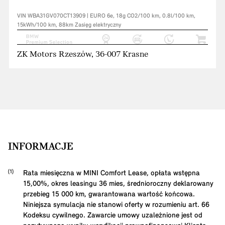
VIN WBA31GV070CT13909 | EURO 6e, 18g CO2/100 km, 0.8l/100 km,
15kWh/100 km, 88km Zasięg elektryczny
ZK Motors Rzeszów, 36-007 Krasne
INFORMACJE
Rata miesięczna w MINI Comfort Lease, opłata wstępna
15,00
%, okres leasingu
36
mies, średnioroczny deklarowany
przebieg
15 000
km, gwarantowana wartość końcowa.
Niniejsza symulacja nie stanowi oferty w rozumieniu art. 66
Kodeksu cywilnego. Zawarcie umowy uzależnione jest od