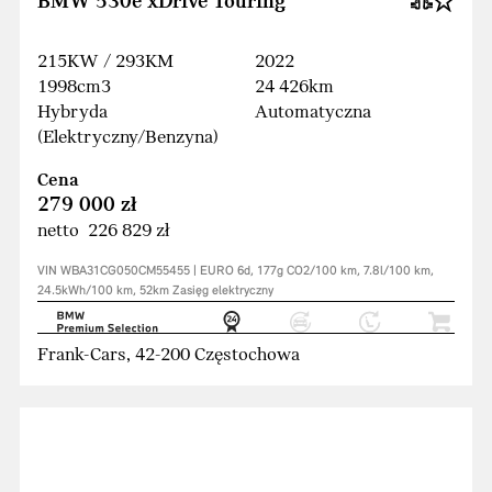
BMW 530e xDrive Touring
215KW / 293KM
2022
1998cm3
24 426km
Hybryda
Automatyczna
(Elektryczny/Benzyna)
Cena
279 000 zł
netto 226 829 zł
VIN WBA31CG050CM55455 | EURO 6d, 177g CO2/100 km, 7.8l/100 km,
24.5kWh/100 km, 52km Zasięg elektryczny
Frank-Cars, 42-200 Częstochowa