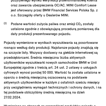
pozytywnego wyniku weryfikacji prawnofinansowej Klienta
oraz zawarcia ubezpieczenia OC/AC. MINI Comfort Lease
jest oferowany przez BMW Financial Services Polska Sp. z
o.o. Szczegóły oferty u Dealerów MINI.
Podane wartości zużycia paliwa oraz emisji CO₂ zostały
ustalone zgodnie z obowiązującą procedurą pomiarową dla
daty produkcji prezentowanego pojazdu.
Pojazdy wymienione w wynikach wyszukiwania są posortowane
rosnąco według daty produkcji. Najstarsze pojazdy znajdują się
na szczycie listy. Wszyscy dostawcy na giełdzie internetowej są
przedsiębiorcami. Średnia miesięczna liczba aktywnych
użytkowników wyszukiwarki nowych samochodów BMW w Unii
Europejskiej zgodnie z treścią art. 24 ust. 2 ustawy o usługach
cyfrowych wynosi poniżej 50 000. Wartość ta została ustalona w
oparciu o średnią miesięczną oszacowaną na podstawie
aktywnych użytkowników w każdym z ostatnich sześciu miesięcy
przy uwzględnieniu wymagań technicznych i ochrony danych, i na
tej podstawie obliczyliśmy średnią miesięczną na dzień
27.02.2024.