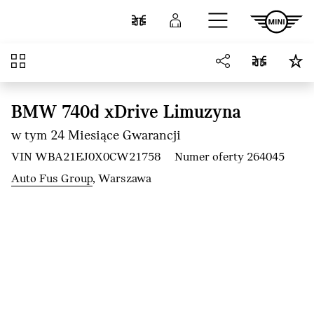
Przejdź do głównej treści
Porównaj
Zaloguj się
Przegląd
BMW 740d xDrive Limuzyna
w tym 24 Miesiące Gwarancji
VIN WBA21EJ0X0CW21758
Numer oferty 264045
Auto Fus Group
, Warszawa