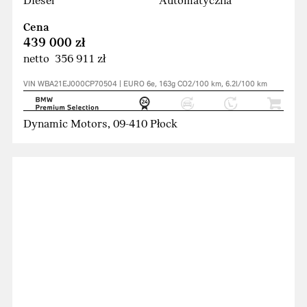
Diesel
Automatyczna
Cena
439 000 zł
netto 356 911 zł
VIN WBA21EJ000CP70504 | EURO 6e, 163g CO2/100 km, 6.2l/100 km
Dynamic Motors, 09-410 Płock