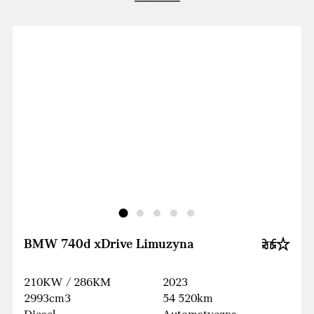
BMW 740d xDrive Limuzyna
210KW / 286KM
2023
2993cm3
54 520km