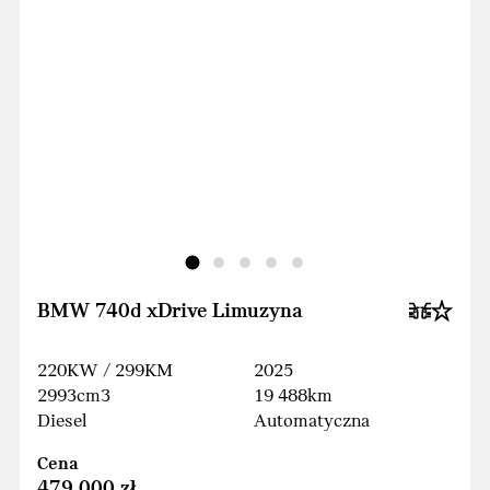
BMW 740d xDrive Limuzyna
220KW / 299KM
2025
2993cm3
19 488km
Diesel
Automatyczna
Cena
479 000 zł