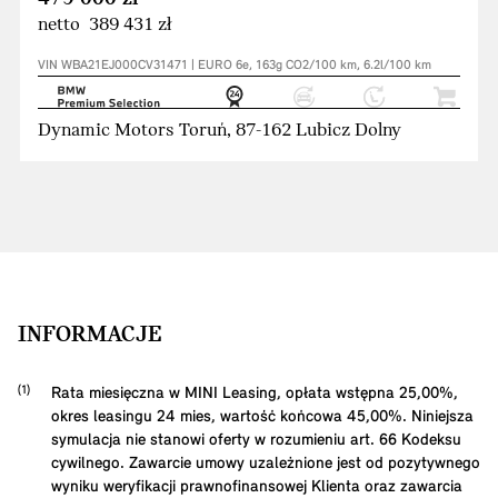
netto 389 431 zł
VIN WBA21EJ000CV31471 | EURO 6e, 163g CO2/100 km, 6.2l/100 km
Dynamic Motors Toruń, 87-162 Lubicz Dolny
INFORMACJE
Rata miesięczna w MINI Leasing, opłata wstępna
25,00
%,
okres leasingu
24
mies, wartość końcowa
45,00
%. Niniejsza
symulacja nie stanowi oferty w rozumieniu art. 66 Kodeksu
cywilnego. Zawarcie umowy uzależnione jest od pozytywnego
wyniku weryfikacji prawnofinansowej Klienta oraz zawarcia