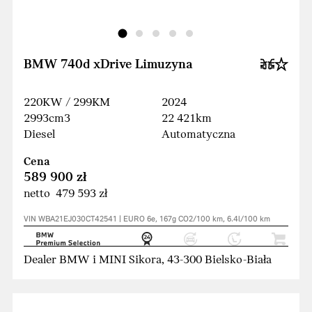
BMW 740d xDrive Limuzyna
220KW / 299KM
2024
2993cm3
22 421km
Diesel
Automatyczna
Cena
589 900 zł
netto 479 593 zł
VIN WBA21EJ030CT42541 | EURO 6e, 167g CO2/100 km, 6.4l/100 km
Dealer BMW i MINI Sikora, 43-300 Bielsko-Biała