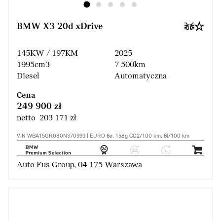
BMW X3 20d xDrive
145KW / 197KM
2025
1995cm3
7 500km
Diesel
Automatyczna
Cena
249 900 zł
netto 203 171 zł
VIN WBA15GR080N370999 | EURO 6e, 158g CO2/100 km, 6l/100 km
Auto Fus Group, 04-175 Warszawa