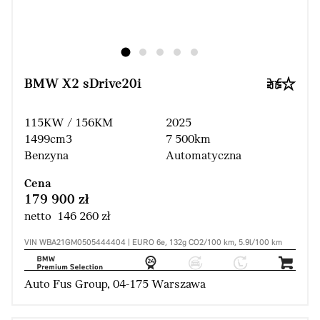
BMW X2 sDrive20i
115KW / 156KM
2025
1499cm3
7 500km
Benzyna
Automatyczna
Cena
179 900 zł
netto 146 260 zł
VIN WBA21GM0505444404 | EURO 6e, 132g CO2/100 km, 5.9l/100 km
Auto Fus Group, 04-175 Warszawa