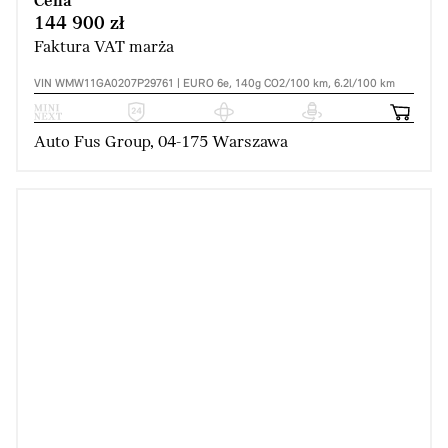
Cena
144 900 zł
Faktura VAT marża
VIN WMW11GA0207P29761 | EURO 6e, 140g CO2/100 km, 6.2l/100 km
Auto Fus Group, 04-175 Warszawa