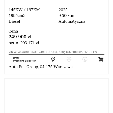
145KW / 197KM
2025
1995cm3
9 500km
Diesel
Automatyczna
Cena
249 900 zł
netto 203 171 zł
VIN WBA15GR080N361249 | EURO 6e, 158g CO2/100 km, 6l/100 km
Auto Fus Group, 04-175 Warszawa