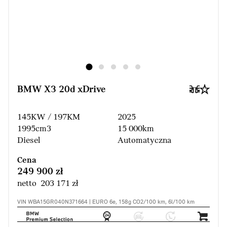
BMW X3 20d xDrive
145KW / 197KM
2025
1995cm3
15 000km
Diesel
Automatyczna
Cena
249 900 zł
netto 203 171 zł
VIN WBA15GR040N371664 | EURO 6e, 158g CO2/100 km, 6l/100 km