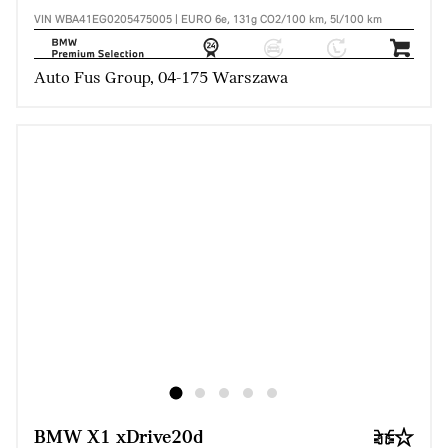
VIN WBA41EG0205475005 | EURO 6e, 131g CO2/100 km, 5l/100 km
Auto Fus Group, 04-175 Warszawa
BMW X1 xDrive20d