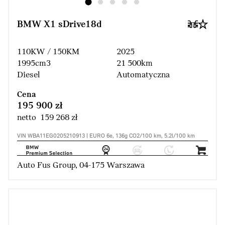
BMW X1 sDrive18d
110KW / 150KM
2025
1995cm3
21 500km
Diesel
Automatyczna
Cena
195 900 zł
netto 159 268 zł
VIN WBA11EG0205210913 | EURO 6e, 136g CO2/100 km, 5.2l/100 km
Auto Fus Group, 04-175 Warszawa