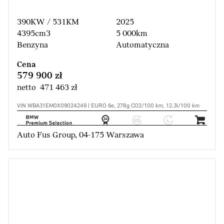
390KW / 531KM
2025
4395cm3
5 000km
Benzyna
Automatyczna
Cena
579 900 zł
netto 471 463 zł
VIN WBA31EM0X09024249 | EURO 6e, 278g CO2/100 km, 12.3l/100 km
Auto Fus Group, 04-175 Warszawa