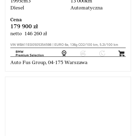
1995cm3
13 000km
Diesel
Automatyczna
Cena
179 900 zł
netto 146 260 zł
VIN WBA11EG0505354598 | EURO 6e, 136g CO2/100 km, 5.2l/100 km
Auto Fus Group, 04-175 Warszawa