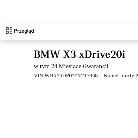
Przejdź do głównej treści
Przegląd
BMW X3 xDrive20i
w tym 24 Miesiące Gwarancji
VIN WBA25DP070N217858
Numer oferty 