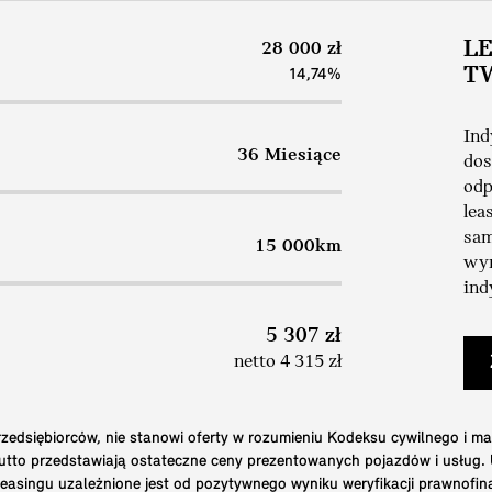
L
28 000 zł
T
14,74%
Ind
36 Miesiące
dos
odp
lea
sam
15 000km
wym
ind
5 307 zł
netto 4 315 zł
edsiębiorców, nie stanowi oferty w rozumieniu Kodeksu cywilnego i ma
brutto przedstawiają ostateczne ceny prezentowanych pojazdów i usług
 leasingu uzależnione jest od pozytywnego wyniku weryfikacji prawnofi