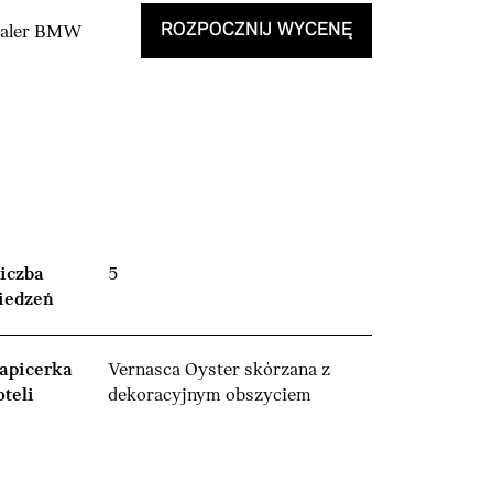
ROZPOCZNIJ WYCENĘ
Dealer BMW
iczba
5
iedzeń
apicerka
Vernasca Oyster skórzana z
oteli
dekoracyjnym obszyciem