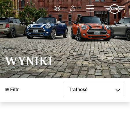
Przejdź do głównej treści
Porównaj
Zaloguj się
WYNIKI
Sortuj według
Filtr