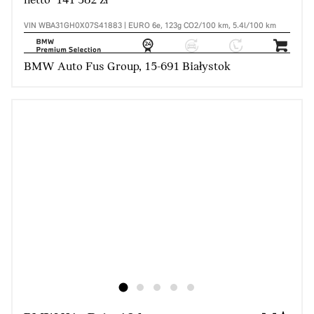
netto 141 382 zł
VIN WBA31GH0X07S41883 | EURO 6e, 123g CO2/100 km, 5.4l/100 km
BMW Auto Fus Group, 15-691 Białystok