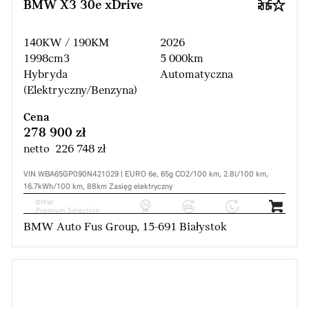
BMW X3 30e xDrive
140KW / 190KM
2026
1998cm3
5 000km
Hybryda
Automatyczna
(Elektryczny/Benzyna)
Cena
278 900 zł
netto 226 748 zł
VIN WBA65GP090N421029 | EURO 6e, 65g CO2/100 km, 2.8l/100 km,
16.7kWh/100 km, 88km Zasięg elektryczny
BMW Auto Fus Group, 15-691 Białystok