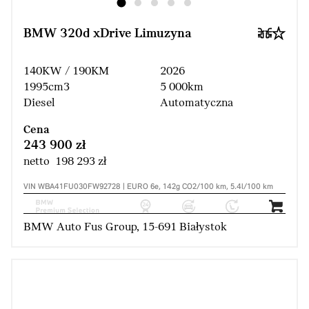
BMW 320d xDrive Limuzyna
140KW / 190KM
2026
1995cm3
5 000km
Diesel
Automatyczna
Cena
243 900 zł
netto 198 293 zł
VIN WBA41FU030FW92728 | EURO 6e, 142g CO2/100 km, 5.4l/100 km
BMW Auto Fus Group, 15-691 Białystok