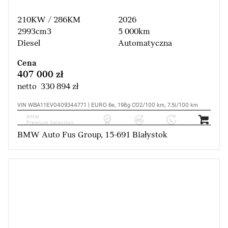
210KW / 286KM
2026
2993cm3
5 000km
Diesel
Automatyczna
Cena
407 000 zł
netto 330 894 zł
VIN WBA11EV0409344771 | EURO 6e, 198g CO2/100 km, 7.5l/100 km
BMW Auto Fus Group, 15-691 Białystok