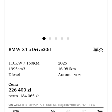
BMW X1 xDrive20d
110KW / 150KM
2025
1995cm3
16 981km
Diesel
Automatyczna
Cena
226 400 zł
netto 184 065 zł
VIN WBA41EG0505222972 | EURO 6e, 131g CO2/100 km, 5l/100 km