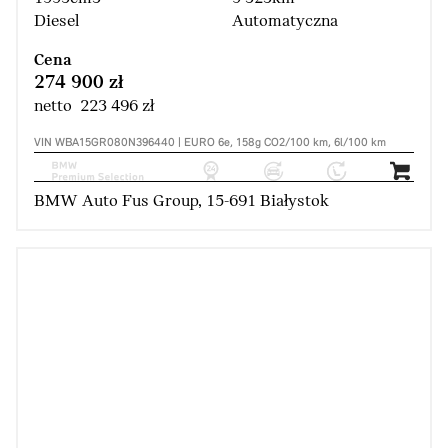
Diesel
Automatyczna
Cena
274 900 zł
netto 223 496 zł
VIN WBA15GR080N396440 | EURO 6e, 158g CO2/100 km, 6l/100 km
BMW Auto Fus Group, 15-691 Białystok