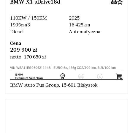
BMW X1 sDrive18d
110KW / 150KM
2025
1995cm3
16 425km
Diesel
Automatyczna
Cena
209 900 zł
netto 170 650 zł
VIN WBA11EG0605211448 | EURO 6e, 136g CO2/100 km, 5.2l/100 km
BMW Auto Fus Group, 15-691 Białystok