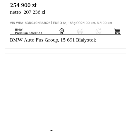
254 900 zł
netto 207 236 zł
VIN WBA15GR040N373625 | EURO 6e, 158g CO2/100 km, 6l/100 km
BMW Auto Fus Group, 15-691 Białystok