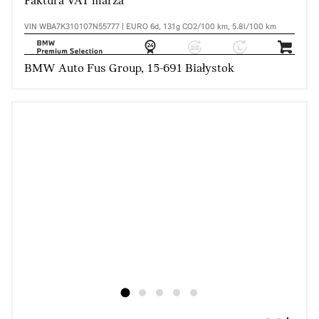
Faktura VAT marża
VIN WBA7K310107N55777 | EURO 6d, 131g CO2/100 km, 5.8l/100 km
BMW Auto Fus Group, 15-691 Białystok