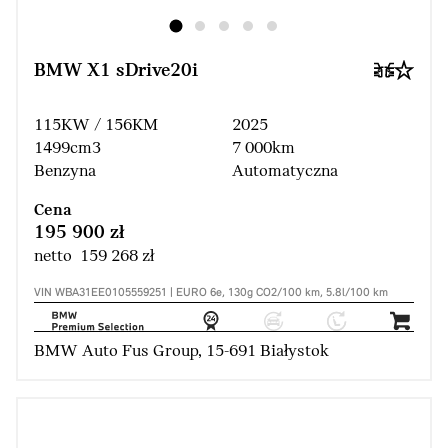
BMW X1 sDrive20i
115KW / 156KM
2025
1499cm3
7 000km
Benzyna
Automatyczna
Cena
195 900 zł
netto 159 268 zł
VIN WBA31EE0105559251 | EURO 6e, 130g CO2/100 km, 5.8l/100 km
BMW Auto Fus Group, 15-691 Białystok