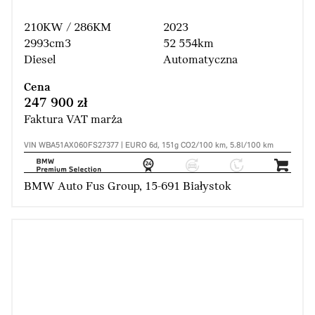
210KW / 286KM
2023
2993cm3
52 554km
Diesel
Automatyczna
Cena
247 900 zł
Faktura VAT marża
VIN WBA51AX060FS27377 | EURO 6d, 151g CO2/100 km, 5.8l/100 km
BMW Auto Fus Group, 15-691 Białystok