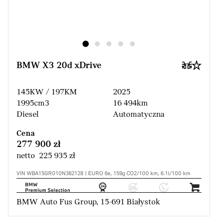
BMW X3 20d xDrive
145KW / 197KM
2025
1995cm3
16 494km
Diesel
Automatyczna
Cena
277 900 zł
netto 225 935 zł
VIN WBA15GR010N362128 | EURO 6e, 159g CO2/100 km, 6.1l/100 km
BMW Auto Fus Group, 15-691 Białystok