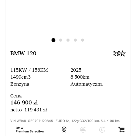
BMW 120
115KW / 156KM
2025
1499cm3
8 500km
Benzyna
Automatyczna
Cena
146 900 zł
netto 119 431 zł
VIN WBA81GE0707U20845 | EURO 6e, 122g CO2/100 km, 5.4l/100 km