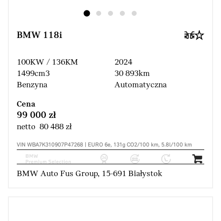
BMW 118i
100KW / 136KM
2024
1499cm3
30 893km
Benzyna
Automatyczna
Cena
99 000 zł
netto 80 488 zł
VIN WBA7K310907P47268 | EURO 6e, 131g CO2/100 km, 5.8l/100 km
BMW Auto Fus Group, 15-691 Białystok