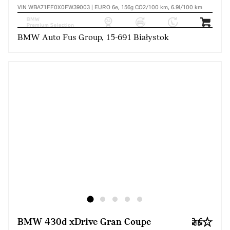
VIN WBA71FF0X0FW39003 | EURO 6e, 156g CO2/100 km, 6.9l/100 km
BMW Auto Fus Group, 15-691 Białystok
BMW 430d xDrive Gran Coupe