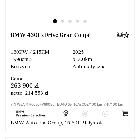
BMW 430i xDrive Gran Coupé
180KW / 245KM
2025
1998cm3
5 000km
Benzyna
Automatyczna
Cena
263 900 zł
netto 214 553 zł
VIN WBA41HC030FV98085 | EURO 6e, 167g CO2/100 km, 7.4l/100 km
BMW Auto Fus Group, 15-691 Białystok