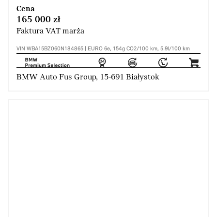
Cena
165 000 zł
Faktura VAT marża
VIN WBA15BZ060N184865 | EURO 6e, 154g CO2/100 km, 5.9l/100 km
BMW Auto Fus Group, 15-691 Białystok