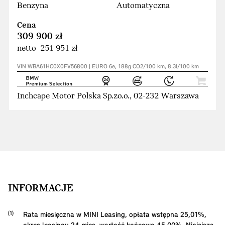
Benzyna
Automatyczna
Cena
309 900 zł
netto 251 951 zł
VIN WBA61HC0X0FV56800 | EURO 6e, 188g CO2/100 km, 8.3l/100 km
Inchcape Motor Polska Sp.zo.o., 02-232 Warszawa
INFORMACJE
Rata miesięczna w MINI Leasing, opłata wstępna
25,01
%,