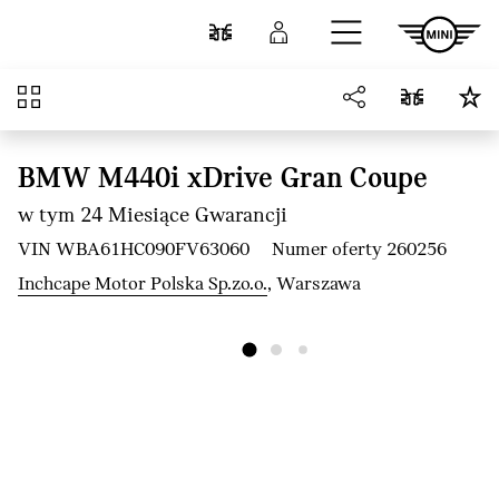
Przejdź do głównej treści
Porównaj
Zaloguj się
Przegląd
BMW M440i xDrive Gran Coupe
w tym 24 Miesiące Gwarancji
VIN WBA61HC090FV63060
Numer oferty 260256
Inchcape Motor Polska Sp.zo.o.
, Warszawa