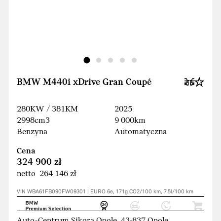
BMW M440i xDrive Gran Coupé
280KW / 381KM
2025
2998cm3
9 000km
Benzyna
Automatyczna
Cena
324 900 zł
netto 264 146 zł
VIN WBA61FB090FW09301 | EURO 6e, 171g CO2/100 km, 7.5l/100 km
Auto-Centrum Sikora Opole, 43-837 Opole