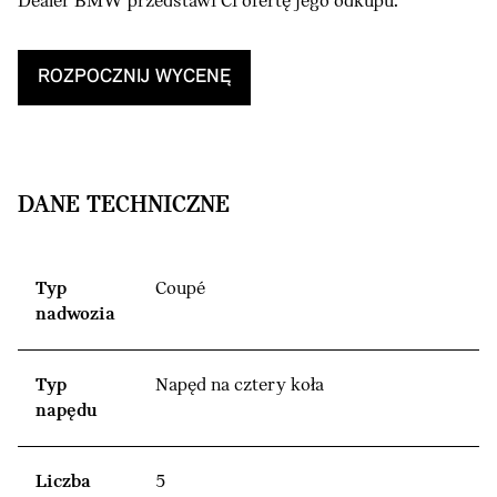
Dealer BMW przedstawi Ci ofertę jego odkupu.
ROZPOCZNIJ WYCENĘ
DANE TECHNICZNE
Typ
Coupé
nadwozia
Typ
Napęd na cztery koła
napędu
Liczba
5