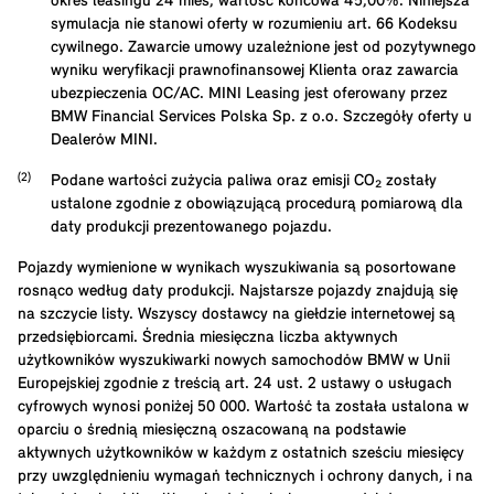
okres leasingu
24
mies, wartość końcowa
45,00
%. Niniejsza
symulacja nie stanowi oferty w rozumieniu art. 66 Kodeksu
cywilnego. Zawarcie umowy uzależnione jest od pozytywnego
wyniku weryfikacji prawnofinansowej Klienta oraz zawarcia
ubezpieczenia OC/AC. MINI Leasing jest oferowany przez
BMW Financial Services Polska Sp. z o.o. Szczegóły oferty u
Dealerów MINI.
Podane wartości zużycia paliwa oraz emisji CO₂ zostały
ustalone zgodnie z obowiązującą procedurą pomiarową dla
daty produkcji prezentowanego pojazdu.
Pojazdy wymienione w wynikach wyszukiwania są posortowane
rosnąco według daty produkcji. Najstarsze pojazdy znajdują się
na szczycie listy. Wszyscy dostawcy na giełdzie internetowej są
przedsiębiorcami. Średnia miesięczna liczba aktywnych
użytkowników wyszukiwarki nowych samochodów BMW w Unii
Europejskiej zgodnie z treścią art. 24 ust. 2 ustawy o usługach
cyfrowych wynosi poniżej 50 000. Wartość ta została ustalona w
oparciu o średnią miesięczną oszacowaną na podstawie
aktywnych użytkowników w każdym z ostatnich sześciu miesięcy
przy uwzględnieniu wymagań technicznych i ochrony danych, i na