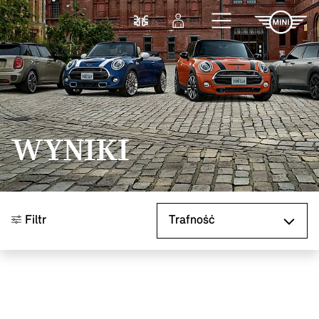
Przejdź do głównej treści
Porównaj
Zaloguj się
WYNIKI
Sortuj według
Filtr