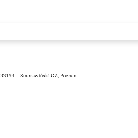
233159
Smorawiński GZ
, Poznan