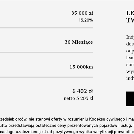
L
35 000 zł
T
15,20%
Ind
36 Miesiące
dos
odp
lea
sam
15 000km
wym
ind
6 402 zł
netto 5 205 zł
edsiębiorców, nie stanowi oferty w rozumieniu Kodeksu cywilnego i ma
brutto przedstawiają ostateczne ceny prezentowanych pojazdów i usług
 leasingu uzależnione jest od pozytywnego wyniku weryfikacji prawnofi