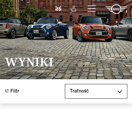
Przejdź do głównej treści
Porównaj
Zaloguj się
WYNIKI
Sortuj według
Filtr