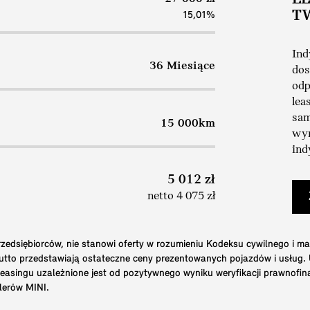
T
15,01%
Ind
36 Miesiące
dos
odp
lea
sam
15 000km
wym
ind
5 012 zł
netto 4 075 zł
edsiębiorców, nie stanowi oferty w rozumieniu Kodeksu cywilnego i ma
brutto przedstawiają ostateczne ceny prezentowanych pojazdów i usług
 leasingu uzależnione jest od pozytywnego wyniku weryfikacji prawnofi
lerów MINI.