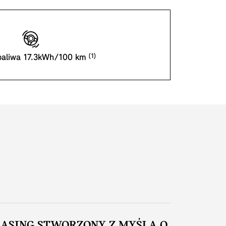
paliwa 17.3kWh/100 km
EASING STWORZONY Z MYŚLĄ O