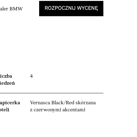
ROZPOCZNIJ WYCENĘ
Dealer BMW
iczba
4
iedzeń
apicerka
Vernasca Black/Red skórzana
oteli
z czerwonymi akcentami