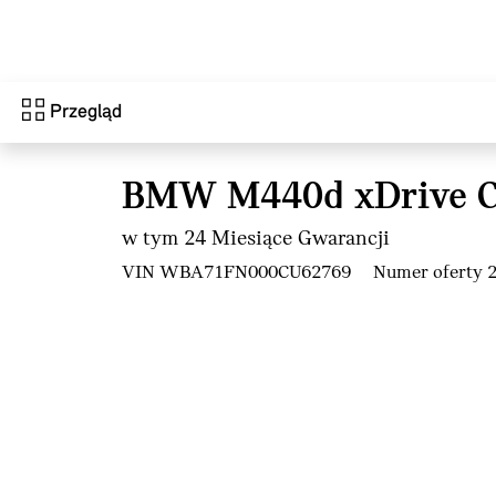
Przejdź do głównej treści
Przegląd
BMW M440d xDrive 
w tym 24 Miesiące Gwarancji
VIN WBA71FN000CU62769
Numer oferty 