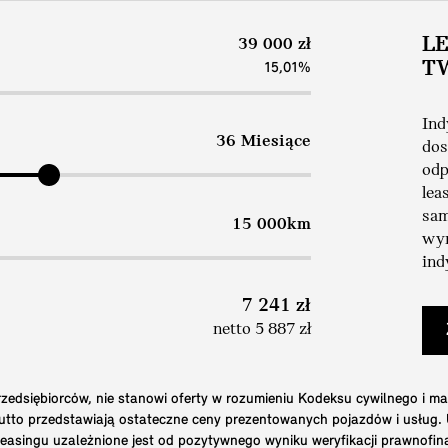
L
39 000 zł
T
15,01%
Ind
36 Miesiące
dos
odp
lea
sam
15 000km
wym
ind
7 241 zł
netto 5 887 zł
edsiębiorców, nie stanowi oferty w rozumieniu Kodeksu cywilnego i ma
brutto przedstawiają ostateczne ceny prezentowanych pojazdów i usług
 leasingu uzależnione jest od pozytywnego wyniku weryfikacji prawnofi