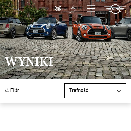
Przejdź do głównej treści
Porównaj
Zaloguj się
WYNIKI
Sortuj według
Filtr