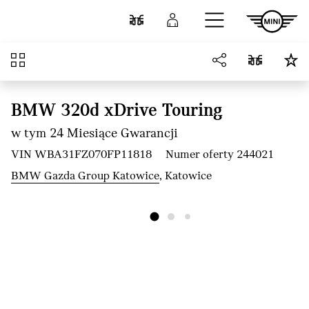
Przejdź do głównej treści
Porównaj
Zaloguj się
Przegląd
BMW 320d xDrive Touring
w tym 24 Miesiące Gwarancji
VIN WBA31FZ070FP11818
Numer oferty 244021
BMW Gazda Group Katowice
, Katowice