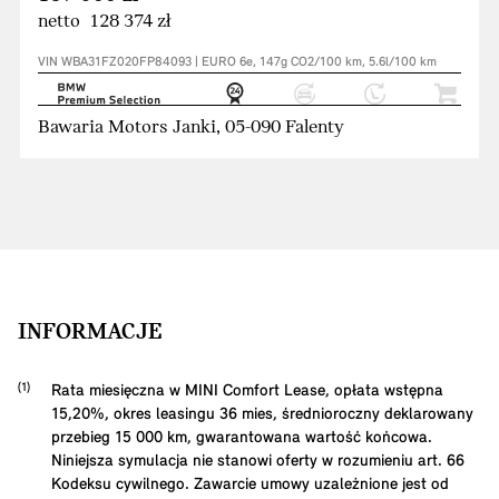
netto 128 374 zł
VIN WBA31FZ020FP84093 | EURO 6e, 147g CO2/100 km, 5.6l/100 km
Bawaria Motors Janki, 05-090 Falenty
INFORMACJE
Rata miesięczna w MINI Comfort Lease, opłata wstępna
15,20
%, okres leasingu
36
mies, średnioroczny deklarowany
przebieg
15 000
km, gwarantowana wartość końcowa.
Niniejsza symulacja nie stanowi oferty w rozumieniu art. 66
Kodeksu cywilnego. Zawarcie umowy uzależnione jest od