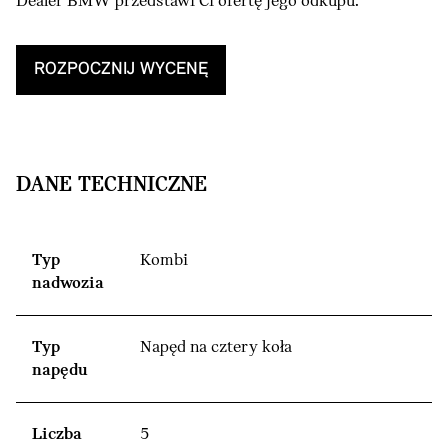
Dealer BMW przedstawi Ci ofertę jego odkupu.
ROZPOCZNIJ WYCENĘ
DANE TECHNICZNE
Typ
Kombi
nadwozia
Typ
Napęd na cztery koła
napędu
Liczba
5