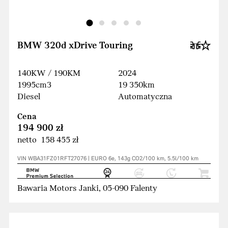
BMW 320d xDrive Touring
140KW / 190KM
2024
1995cm3
19 350km
Diesel
Automatyczna
Cena
194 900 zł
netto 158 455 zł
VIN WBA31FZ01RFT27076 | EURO 6e, 143g CO2/100 km, 5.5l/100 km
Bawaria Motors Janki, 05-090 Falenty