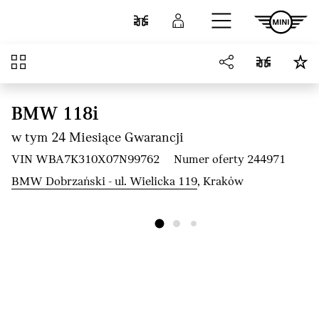
Przejdź do głównej treści
Porównaj
Zaloguj się
Przegląd
BMW 118i
w tym 24 Miesiące Gwarancji
VIN WBA7K310X07N99762
Numer oferty 244971
BMW Dobrzański - ul. Wielicka 119
, Kraków