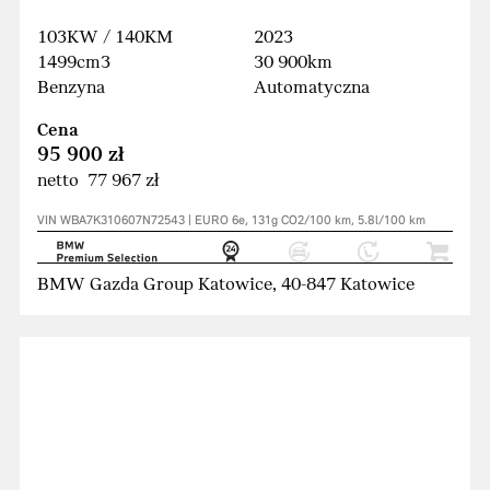
103KW / 140KM
2023
1499cm3
30 900km
Benzyna
Automatyczna
Cena
95 900 zł
netto 77 967 zł
VIN WBA7K310607N72543 | EURO 6e, 131g CO2/100 km, 5.8l/100 km
BMW Gazda Group Katowice, 40-847 Katowice