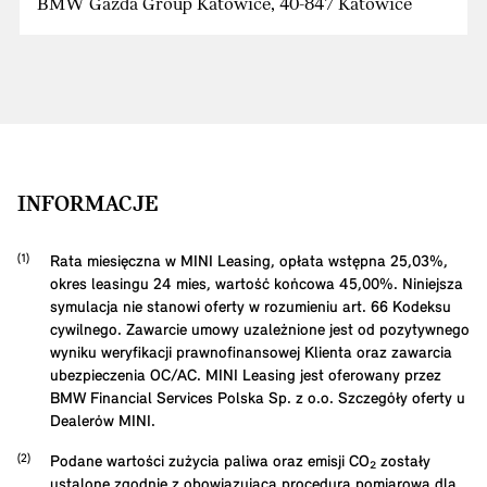
BMW Gazda Group Katowice, 40-847 Katowice
INFORMACJE
Rata miesięczna w MINI Leasing, opłata wstępna
25,03
%,
okres leasingu
24
mies, wartość końcowa
45,00
%. Niniejsza
symulacja nie stanowi oferty w rozumieniu art. 66 Kodeksu
cywilnego. Zawarcie umowy uzależnione jest od pozytywnego
wyniku weryfikacji prawnofinansowej Klienta oraz zawarcia
ubezpieczenia OC/AC. MINI Leasing jest oferowany przez
BMW Financial Services Polska Sp. z o.o. Szczegóły oferty u
Dealerów MINI.
Podane wartości zużycia paliwa oraz emisji CO₂ zostały
ustalone zgodnie z obowiązującą procedurą pomiarową dla