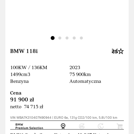
BMW 118i
100KW / 136KM
2023
1499cm3
75 900km
Benzyna
Automatyczna
Cena
91 900 zł
netto 74 715 zł
VIN WBA7K310407N90944 | EURO 6e, 131g CO2/100 km, 5.8l/100 km