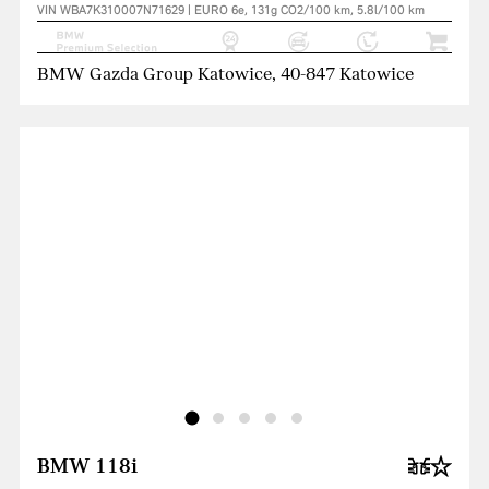
VIN WBA7K310007N71629 | EURO 6e, 131g CO2/100 km, 5.8l/100 km
BMW Gazda Group Katowice, 40-847 Katowice
BMW 118i