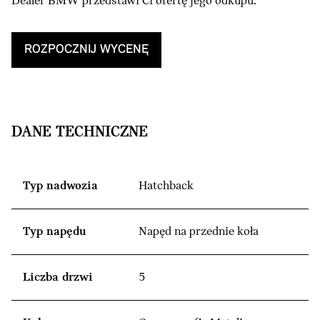
Dealer BMW przedstawi Ci ofertę jego odkupu.
ROZPOCZNIJ WYCENĘ
DANE TECHNICZNE
Typ nadwozia
Hatchback
Typ napędu
Napęd na przednie koła
Liczba drzwi
5