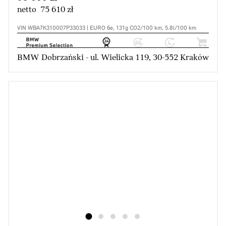
netto 75 610 zł
VIN WBA7K310007P33033 | EURO 6e, 131g CO2/100 km, 5.8l/100 km
BMW Dobrzański - ul. Wielicka 119, 30-552 Kraków