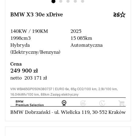
BMW X3 30e xDrive
140KW / 190KM
2025
1998cm3
15 085km
Hybryda
Automatyczna
(Elektryczny/Benzyna)
Cena
249 900 zł
netto 203 171 zł
VIN WBA65GP050N380737 | EURO 6e, 65g CO2/100 km, 2.9l/100 km,
16.04kWh/100 km, 88km Zasięg elektryczny
BMW Dobrzański - ul. Wielicka 119, 30-552 Kraków