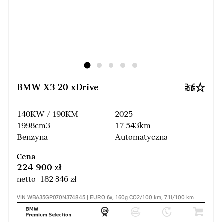
BMW X3 20 xDrive
140KW / 190KM
2025
1998cm3
17 543km
Benzyna
Automatyczna
Cena
224 900 zł
netto 182 846 zł
VIN WBA35GP070N374845 | EURO 6e, 160g CO2/100 km, 7.1l/100 km