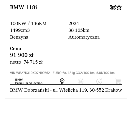
BMW 118i
100KW / 136KM
2024
1499cm3
38 165km
Benzyna
Automatyczna
Cena
91 900 zł
netto 74 715 zł
VIN WBA7K310X07N99762 | EURO 6e, 131g CO2/100 km, 5.8l/100 km
BMW Dobrzański - ul. Wielicka 119, 30-552 Kraków