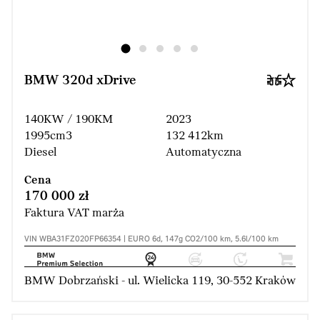
BMW 320d xDrive
140KW / 190KM
2023
1995cm3
132 412km
Diesel
Automatyczna
Cena
170 000 zł
Faktura VAT marża
VIN WBA31FZ020FP66354 | EURO 6d, 147g CO2/100 km, 5.6l/100 km
BMW Dobrzański - ul. Wielicka 119, 30-552 Kraków