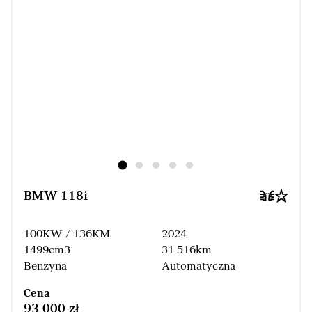
BMW 118i
100KW / 136KM
2024
1499cm3
31 516km
Benzyna
Automatyczna
Cena
93 000 zł