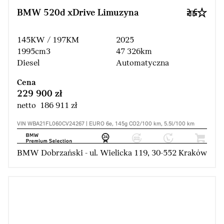
BMW 520d xDrive Limuzyna
145KW / 197KM
2025
1995cm3
47 326km
Diesel
Automatyczna
Cena
229 900 zł
netto 186 911 zł
VIN WBA21FL060CV24267 | EURO 6e, 145g CO2/100 km, 5.5l/100 km
BMW Dobrzański - ul. Wielicka 119, 30-552 Kraków