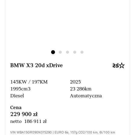
BMW X3 20d xDrive
145KW / 197KM
2025
1995cm3
23 286km
Diesel
Automatyczna
Cena
229 900 zł
netto 186 911 zł
VIN WBA15GR090N375290 | EURO 6e, 157g CO2/100 km, 6l/100 km