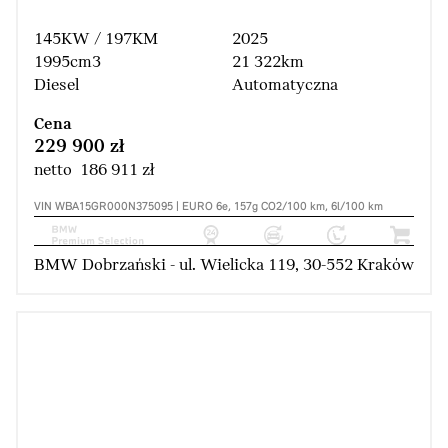
145KW / 197KM
2025
1995cm3
21 322km
Diesel
Automatyczna
Cena
229 900 zł
netto 186 911 zł
VIN WBA15GR000N375095 | EURO 6e, 157g CO2/100 km, 6l/100 km
BMW Dobrzański - ul. Wielicka 119, 30-552 Kraków