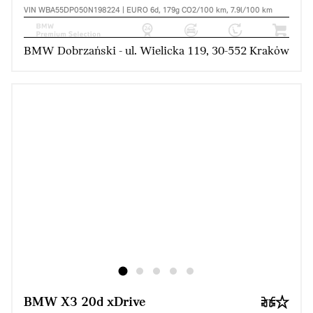
VIN WBA55DP050N198224 | EURO 6d, 179g CO2/100 km, 7.9l/100 km
BMW Dobrzański - ul. Wielicka 119, 30-552 Kraków
BMW X3 20d xDrive