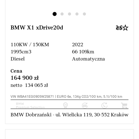
BMW X1 xDrive20d
110KW / 150KM
2022
1995cm3
66 109km
Diesel
Automatyczna
Cena
164 900 zł
netto 134 065 zł
VIN WBA41EG0905W25871 | EURO 6e, 134g CO2/100 km, 5.1l/100 km
BMW Dobrzański - ul. Wielicka 119, 30-552 Kraków