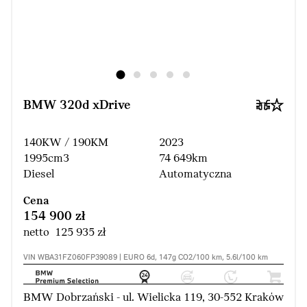
BMW 320d xDrive
140KW / 190KM
2023
1995cm3
74 649km
Diesel
Automatyczna
Cena
154 900 zł
netto 125 935 zł
VIN WBA31FZ060FP39089 | EURO 6d, 147g CO2/100 km, 5.6l/100 km
BMW Dobrzański - ul. Wielicka 119, 30-552 Kraków