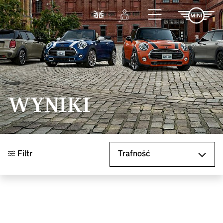
Przejdź do głównej treści
Porównaj
Zaloguj się
WYNIKI
Sortuj według
Filtr