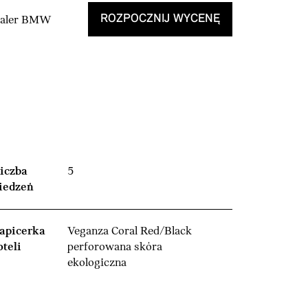
ROZPOCZNIJ WYCENĘ
Dealer BMW
iczba
5
iedzeń
apicerka
Veganza Coral Red/Black
oteli
perforowana skóra
ekologiczna