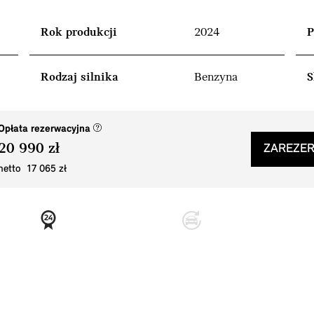
Rok produkcji
2024
P
Rodzaj silnika
Benzyna
S
(nowe okno)
Opłata rezerwacyjna
20 990 zł
ZAREZER
netto 17 065 zł