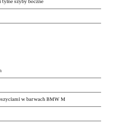
i tylne szyby boczne
h
rzeszyciami w barwach BMW M