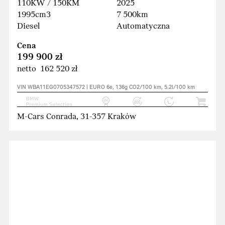
110KW / 150KM
2025
1995cm3
7 500km
Diesel
Automatyczna
Cena
199 900 zł
netto 162 520 zł
VIN WBA11EG0705347572 | EURO 6e, 136g CO2/100 km, 5.2l/100 km
M-Cars Conrada, 31-357 Kraków