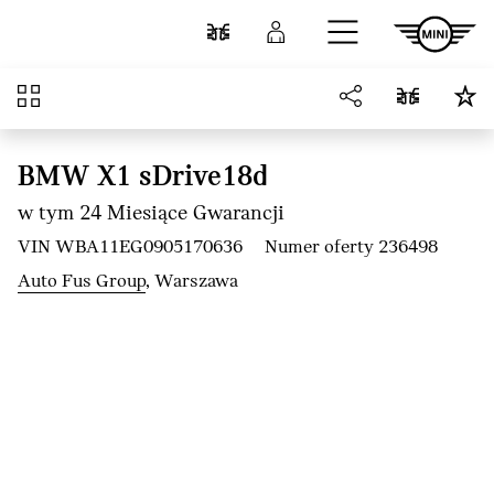
Przejdź do głównej treści
Porównaj
Zaloguj się
Przegląd
BMW X1 sDrive18d
w tym 24 Miesiące Gwarancji
VIN WBA11EG0905170636
Numer oferty 236498
Auto Fus Group
, Warszawa