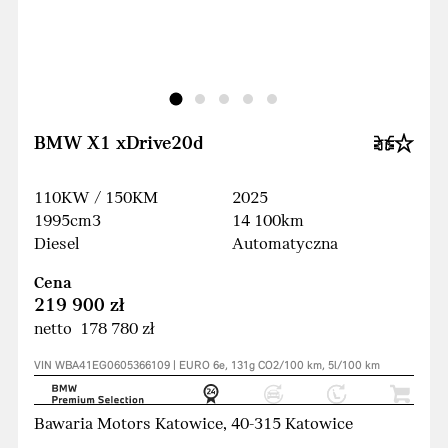
BMW X1 xDrive20d
110KW / 150KM
2025
1995cm3
14 100km
Diesel
Automatyczna
Cena
219 900 zł
netto 178 780 zł
VIN WBA41EG0605366109 | EURO 6e, 131g CO2/100 km, 5l/100 km
Bawaria Motors Katowice, 40-315 Katowice