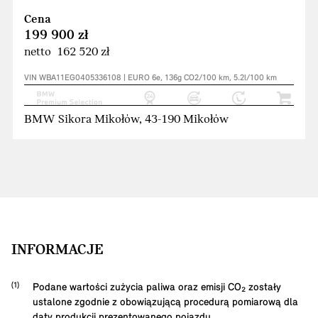
Cena
199 900 zł
netto 162 520 zł
VIN WBA11EG0405336108 | EURO 6e, 136g CO2/100 km, 5.2l/100 km
BMW Sikora Mikołów, 43-190 Mikołów
INFORMACJE
Podane wartości zużycia paliwa oraz emisji CO₂ zostały
ustalone zgodnie z obowiązującą procedurą pomiarową dla
daty produkcji prezentowanego pojazdu.