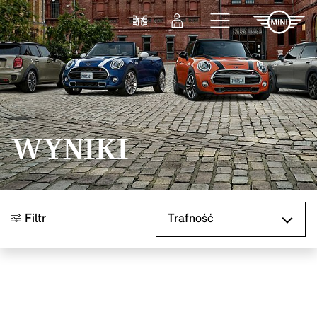
Przejdź do głównej treści
Porównaj
Zaloguj się
WYNIKI
Sortuj według
Filtr