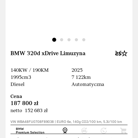
BMW 320d xDrive Limuzyna
140KW / 190KM
2025
1995cm3
7 122km
Diesel
Automatyczna
Cena
187 800 zł
netto 152 683 zł
VIN WBA48FU0708F89038 | EURO 6e, 140g CO2/100 km, 5.3l/100 km