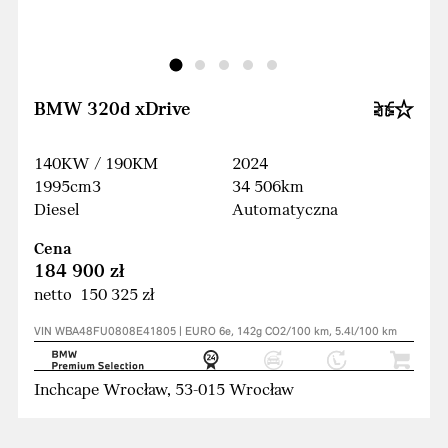
BMW 320d xDrive
140KW / 190KM
2024
1995cm3
34 506km
Diesel
Automatyczna
Cena
184 900 zł
netto 150 325 zł
VIN WBA48FU0808E41805 | EURO 6e, 142g CO2/100 km, 5.4l/100 km
Inchcape Wrocław, 53-015 Wrocław