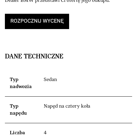
Dealer BMW przedstawi Ci ofertę jego odkupu.
ROZPOCZNIJ WYCENĘ
DANE TECHNICZNE
Typ
Sedan
nadwozia
Typ
Napęd na cztery koła
napędu
Liczba
4