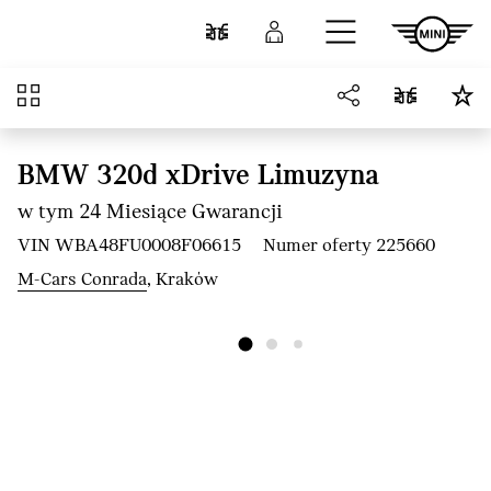
Przejdź do głównej treści
Porównaj
Zaloguj się
Przegląd
BMW 320d xDrive Limuzyna
w tym 24 Miesiące Gwarancji
VIN WBA48FU0008F06615
Numer oferty 225660
M-Cars Conrada
, Kraków