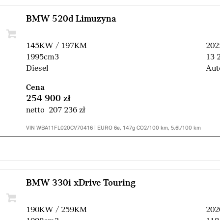
BMW 520d Limuzyna
145KW / 197KM
202
1995cm3
13 
Diesel
Aut
Cena
254 900 zł
netto 207 236 zł
VIN WBA11FL020CV70416 | EURO 6e, 147g CO2/100 km, 5.6l/100 km
BMW 330i xDrive Touring
190KW / 259KM
202