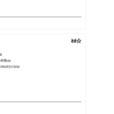
4
549km
omatyczna