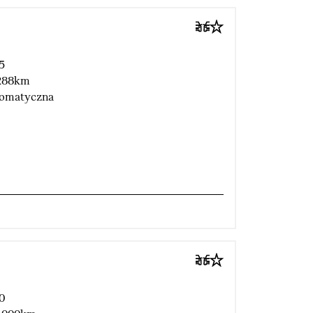
5
288km
omatyczna
0