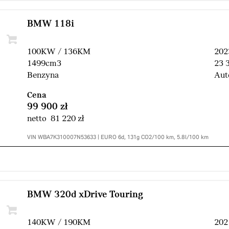
BMW 118i
100KW / 136KM
202
1499cm3
23 
Benzyna
Aut
Cena
99 900 zł
netto 81 220 zł
VIN WBA7K310007N53633 | EURO 6d, 131g CO2/100 km, 5.8l/100 km
BMW 320d xDrive Touring
140KW / 190KM
202