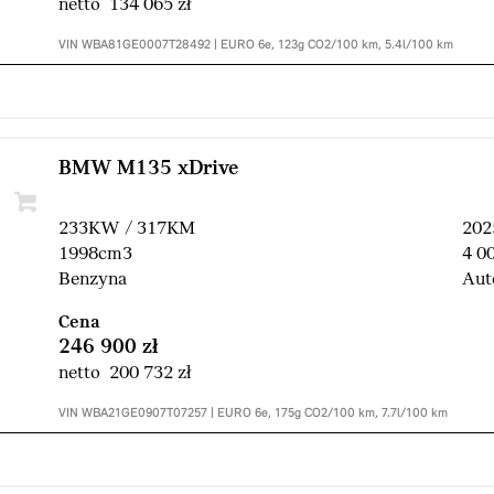
netto 134 065 zł
VIN WBA81GE0007T28492 | EURO 6e, 123g CO2/100 km, 5.4l/100 km
BMW M135 xDrive
233KW / 317KM
202
1998cm3
4 0
Benzyna
Aut
Cena
246 900 zł
netto 200 732 zł
VIN WBA21GE0907T07257 | EURO 6e, 175g CO2/100 km, 7.7l/100 km