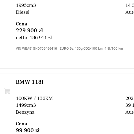
1995cm3
14 
Diesel
Aut
Cena
229 900 zł
netto 186 911 zł
VIN WBA51GN0705466416 | EURO 6e, 130g CO2/100 km, 4.9l/100 km
BMW 118i
100KW / 136KM
202
1499cm3
39 
Benzyna
Aut
Cena
99 900 zł