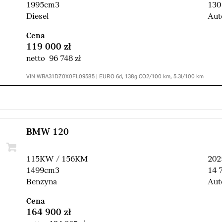
1995cm3
130
Diesel
Aut
Cena
119 000 zł
netto 96 748 zł
VIN WBA31DZ0X0FL09585 | EURO 6d, 138g CO2/100 km, 5.3l/100 km
BMW 120
115KW / 156KM
202
1499cm3
14 
Benzyna
Aut
Cena
164 900 zł