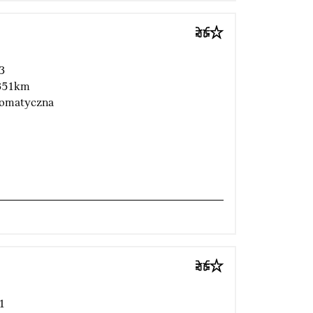
3
351km
omatyczna
1