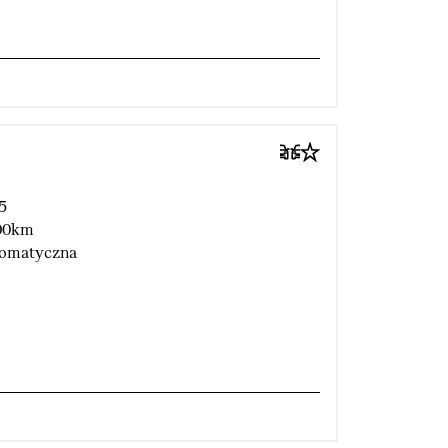
5
00km
omatyczna