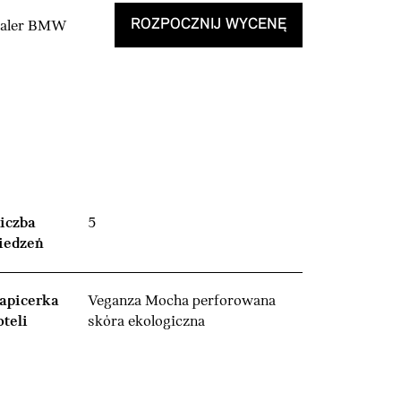
ROZPOCZNIJ WYCENĘ
Dealer BMW
iczba
5
iedzeń
apicerka
Veganza Mocha perforowana
oteli
skóra ekologiczna