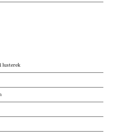
 lusterek
h