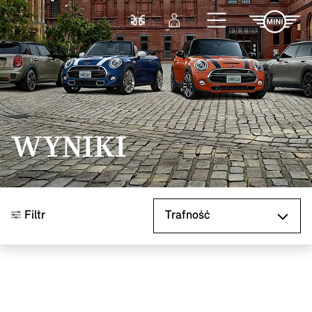
Przejdź do głównej treści
Porównaj
Zaloguj się
WYNIKI
Sortuj według
Filtr