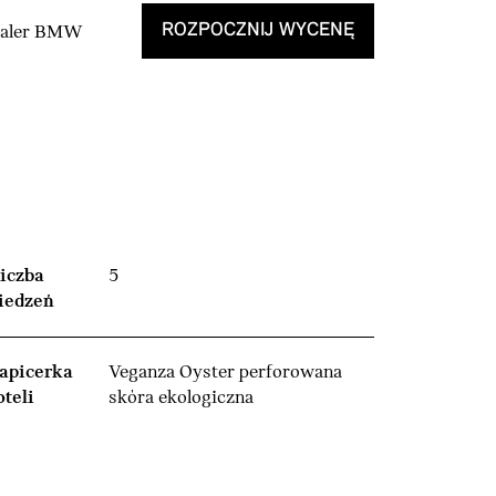
ROZPOCZNIJ WYCENĘ
Dealer BMW
iczba
5
iedzeń
apicerka
Veganza Oyster perforowana
oteli
skóra ekologiczna