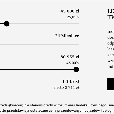
L
45 000 zł
T
25,01%
Ind
24 Miesiące
dos
odp
lea
sam
80 955 zł
wym
45,00%
ind
3 335 zł
netto 2 711 zł
edsiębiorców, nie stanowi oferty w rozumieniu Kodeksu cywilnego i ma
brutto przedstawiają ostateczne ceny prezentowanych pojazdów i usług