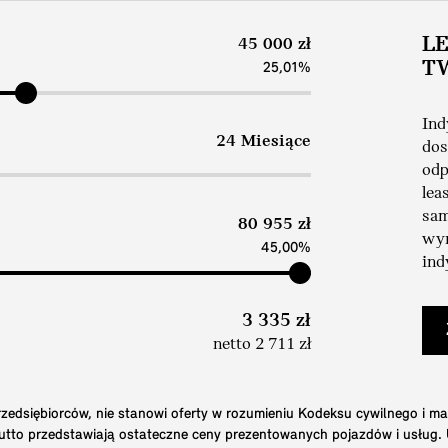
L
45 000 zł
T
25,01%
Ind
24 Miesiące
dos
odp
lea
sam
80 955 zł
wym
45,00%
ind
3 335 zł
netto 2 711 zł
edsiębiorców, nie stanowi oferty w rozumieniu Kodeksu cywilnego i ma
brutto przedstawiają ostateczne ceny prezentowanych pojazdów i usług