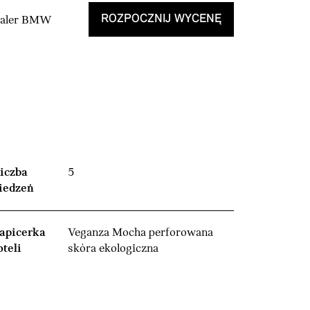
ROZPOCZNIJ WYCENĘ
Dealer BMW
iczba
5
iedzeń
apicerka
Veganza Mocha perforowana
oteli
skóra ekologiczna