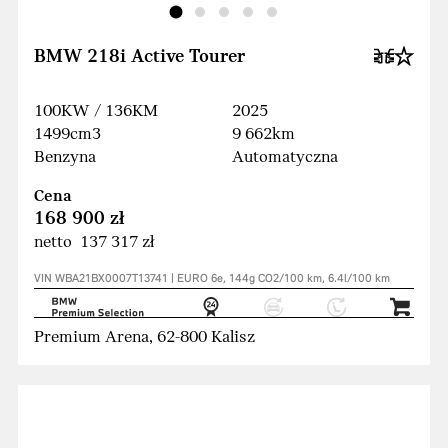
BMW 218i Active Tourer
100KW / 136KM
2025
1499cm3
9 662km
Benzyna
Automatyczna
Cena
168 900 zł
netto 137 317 zł
VIN WBA21BX0007T13741 | EURO 6e, 144g CO2/100 km, 6.4l/100 km
Premium Arena, 62-800 Kalisz