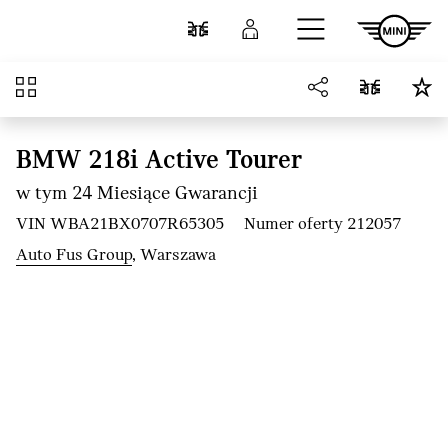
Przejdź do głównej treści
Porównaj
Zaloguj się
Przegląd
BMW 218i Active Tourer
w tym 24 Miesiące Gwarancji
VIN WBA21BX0707R65305
Numer oferty 212057
Auto Fus Group
, Warszawa