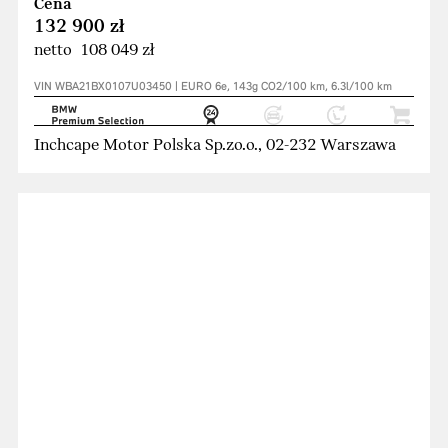
Cena
132 900 zł
netto 108 049 zł
VIN WBA21BX0107U03450 | EURO 6e, 143g CO2/100 km, 6.3l/100 km
Inchcape Motor Polska Sp.zo.o., 02-232 Warszawa