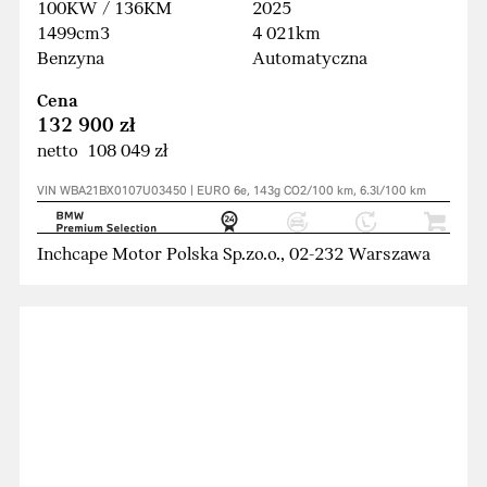
100KW / 136KM
2025
1499cm3
4 021km
Benzyna
Automatyczna
Cena
132 900 zł
netto 108 049 zł
VIN WBA21BX0107U03450 | EURO 6e, 143g CO2/100 km, 6.3l/100 km
Inchcape Motor Polska Sp.zo.o., 02-232 Warszawa