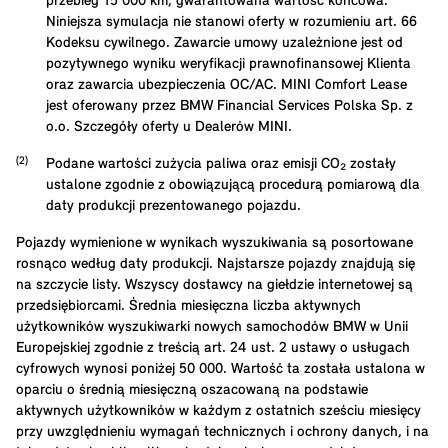
przebieg
15 000
km, gwarantowana wartość końcowa.
Niniejsza symulacja nie stanowi oferty w rozumieniu art. 66
Kodeksu cywilnego. Zawarcie umowy uzależnione jest od
pozytywnego wyniku weryfikacji prawnofinansowej Klienta
oraz zawarcia ubezpieczenia OC/AC. MINI Comfort Lease
jest oferowany przez BMW Financial Services Polska Sp. z
o.o. Szczegóły oferty u Dealerów MINI.
Podane wartości zużycia paliwa oraz emisji CO₂ zostały
ustalone zgodnie z obowiązującą procedurą pomiarową dla
daty produkcji prezentowanego pojazdu.
Pojazdy wymienione w wynikach wyszukiwania są posortowane
rosnąco według daty produkcji. Najstarsze pojazdy znajdują się
na szczycie listy. Wszyscy dostawcy na giełdzie internetowej są
przedsiębiorcami. Średnia miesięczna liczba aktywnych
użytkowników wyszukiwarki nowych samochodów BMW w Unii
Europejskiej zgodnie z treścią art. 24 ust. 2 ustawy o usługach
cyfrowych wynosi poniżej 50 000. Wartość ta została ustalona w
oparciu o średnią miesięczną oszacowaną na podstawie
aktywnych użytkowników w każdym z ostatnich sześciu miesięcy
przy uwzględnieniu wymagań technicznych i ochrony danych, i na