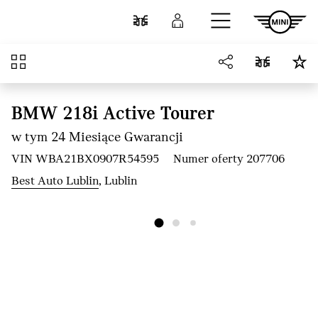
Przejdź do głównej treści
Porównaj
Zaloguj się
Przegląd
BMW 218i Active Tourer
w tym 24 Miesiące Gwarancji
VIN WBA21BX0907R54595
Numer oferty 207706
Best Auto Lublin
, Lublin