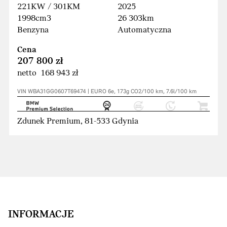
221KW / 301KM
2025
1998cm3
26 303km
Benzyna
Automatyczna
Cena
207 800 zł
netto 168 943 zł
VIN WBA31GG0607T69474 | EURO 6e, 173g CO2/100 km, 7.6l/100 km
Zdunek Premium, 81-533 Gdynia
INFORMACJE