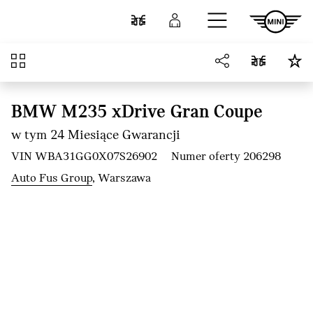
Przejdź do głównej treści
Porównaj
Zaloguj się
Przegląd
BMW M235 xDrive Gran Coupe
w tym 24 Miesiące Gwarancji
VIN WBA31GG0X07S26902
Numer oferty 206298
Auto Fus Group
, Warszawa