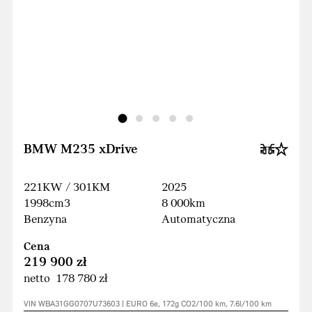
BMW M235 xDrive
221KW / 301KM
2025
1998cm3
8 000km
Benzyna
Automatyczna
Cena
219 900 zł
netto 178 780 zł
VIN WBA31GG0707U73603 | EURO 6e, 172g CO2/100 km, 7.6l/100 km