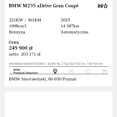
BMW M235 xDrive Gran Coupé
221KW / 301KM
2025
1998cm3
14 387km
Benzyna
Automatyczna
Cena
249 900 zł
netto 203 171 zł
VIN WBA31GG0807S40801 | EURO 6e, 173g CO2/100 km, 7.6l/100 km
BMW Smorawiński, 60-650 Poznań