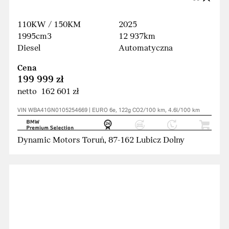
110KW / 150KM
2025
1995cm3
12 937km
Diesel
Automatyczna
Cena
199 999 zł
netto 162 601 zł
VIN WBA41GN0105254669 | EURO 6e, 122g CO2/100 km, 4.6l/100 km
Dynamic Motors Toruń, 87-162 Lubicz Dolny