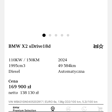
BMW X2 sDrive18d
110KW / 150KM
2024
1995cm3
49 584km
Diesel
Automatyczna
Cena
169 900 zł
netto 138 130 zł
VIN WBA31GN0405202917 | EURO 6e, 136g CO2/100 km, 5.2l/100 km