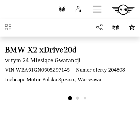
Przejdź do głównej treści
Porównaj
Zaloguj się
Przegląd
BMW X2 xDrive20d
w tym 24 Miesiące Gwarancji
VIN WBA51GN0505Z97145
Numer oferty 204808
Inchcape Motor Polska Sp.zo.o.
, Warszawa