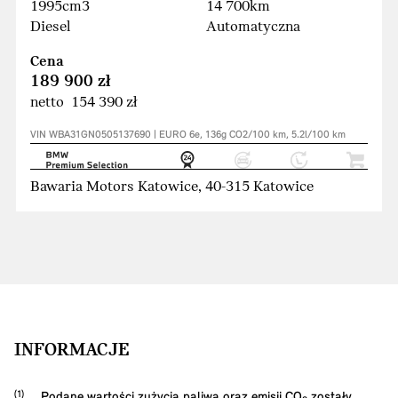
1995cm3
14 700km
Diesel
Automatyczna
Cena
189 900 zł
netto 154 390 zł
VIN WBA31GN0505137690 | EURO 6e, 136g CO2/100 km, 5.2l/100 km
Bawaria Motors Katowice, 40-315 Katowice
INFORMACJE
Podane wartości zużycia paliwa oraz emisji CO₂ zostały