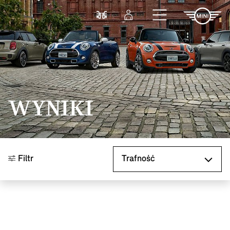
Przejdź do głównej treści
Porównaj
Zaloguj się
WYNIKI
Sortuj według
Filtr