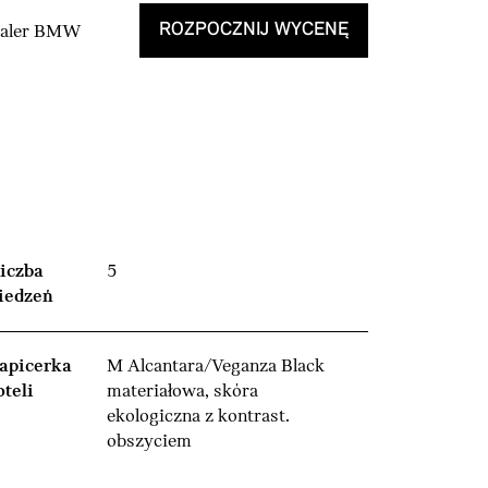
ROZPOCZNIJ WYCENĘ
Dealer BMW
iczba
5
iedzeń
apicerka
M Alcantara/Veganza Black
oteli
materiałowa, skóra
ekologiczna z kontrast.
obszyciem