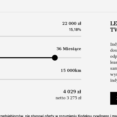
L
22 000 zł
T
15,18%
Ind
36 Miesiące
dos
odp
lea
sam
15 000km
wym
ind
4 029 zł
netto 3 275 zł
edsiębiorców, nie stanowi oferty w rozumieniu Kodeksu cywilnego i ma