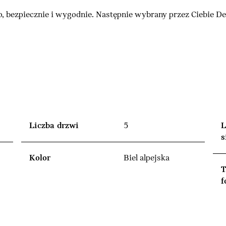
, bezpiecznie i wygodnie. Następnie wybrany przez Ciebie 
Liczba drzwi
5
L
s
Kolor
Biel alpejska
T
f