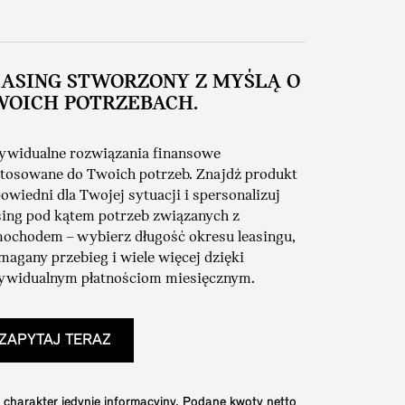
EASING STWORZONY Z MYŚLĄ O
WOICH POTRZEBACH.
ywidualne rozwiązania finansowe
tosowane do Twoich potrzeb. Znajdź produkt
owiedni dla Twojej sytuacji i spersonalizuj
sing pod kątem potrzeb związanych z
ochodem – wybierz długość okresu leasingu,
agany przebieg i wiele więcej dzięki
ywidualnym płatnościom miesięcznym.
ZAPYTAJ TERAZ
 charakter jedynie informacyjny. Podane kwoty netto