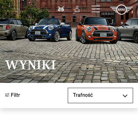
Przejdź do głównej treści
Porównaj
Zaloguj się
WYNIKI
Sortuj według
Filtr