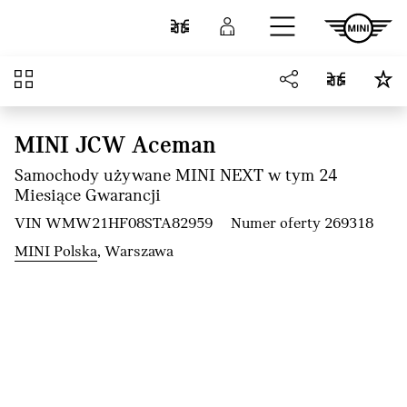
Przejdź do głównej treści
Porównaj
Zaloguj się
Przegląd
MINI JCW Aceman
Samochody używane MINI NEXT w tym 24
Miesiące Gwarancji
VIN WMW21HF08STA82959
Numer oferty 269318
MINI Polska
, Warszawa