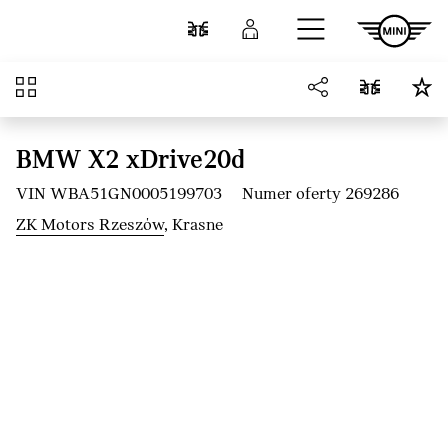
Przejdź do głównej treści
Porównaj
Zaloguj się
Przegląd
BMW X2 xDrive20d
VIN WBA51GN0005199703
Numer oferty 269286
ZK Motors Rzeszów
, Krasne