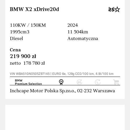
BMW X2 xDrive20d
110KW / 150KM
2024
1995cm3
11 504km
Diesel
Automatyczna
Cena
219 900 zł
netto 178 780 zł
VIN WBA51GN0505Z97145 | EURO 6e, 129g CO2/100 km, 4.9l/100 km
Inchcape Motor Polska Sp.zo.o., 02-232 Warszawa