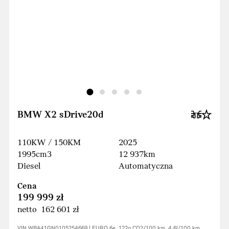
BMW X2 sDrive20d
110KW / 150KM
2025
1995cm3
12 937km
Diesel
Automatyczna
Cena
199 999 zł
netto 162 601 zł
VIN WBA41GN0105254669 | EURO 6e, 122g CO2/100 km, 4.6l/100 km