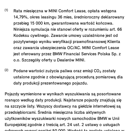
Rata miesięczna w MINI Comfort Lease, opłata wstępna
14,79
%, okres leasingu
36
mies, średnioroczny deklarowany
przebieg
15 000
km, gwarantowana wartość końcowa.
Niniejsza symulacja nie stanowi oferty w rozumieniu art. 66
Kodeksu cywilnego. Zawarcie umowy uzależnione jest od
pozytywnego wyniku weryfikacji prawnofinansowej Klienta
oraz zawarcia ubezpieczenia OC/AC. MINI Comfort Lease
jest oferowany przez BMW Financial Services Polska Sp. z
o.o. Szczegóły oferty u Dealerów MINI.
Podane wartości zużycia paliwa oraz emisji CO₂ zostały
ustalone zgodnie z obowiązującą procedurą pomiarową dla
daty produkcji prezentowanego pojazdu.
Pojazdy wymienione w wynikach wyszukiwania są posortowane
rosnąco według daty produkcji. Najstarsze pojazdy znajdują się
na szczycie listy. Wszyscy dostawcy na giełdzie internetowej są
przedsiębiorcami. Średnia miesięczna liczba aktywnych
użytkowników wyszukiwarki nowych samochodów BMW w Unii
Europejskiej zgodnie z treścią art. 24 ust. 2 ustawy o usługach