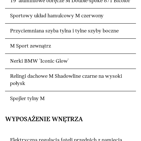
19" aluminiowe obręcze M Double-spoke 871 Bicolor
Sportowy układ hamulcowy M czerwony
Przyciemniana szyba tylna i tylne szyby boczne
M Sport zewnątrz
Nerki BMW 'Iconic Glow'
Relingi dachowe M Shadowline czarne na wysoki
połysk
Spojler tylny M
WYPOSAŻENIE WNĘTRZA
Elektryczna regulacja foteli przednich z pamięcią