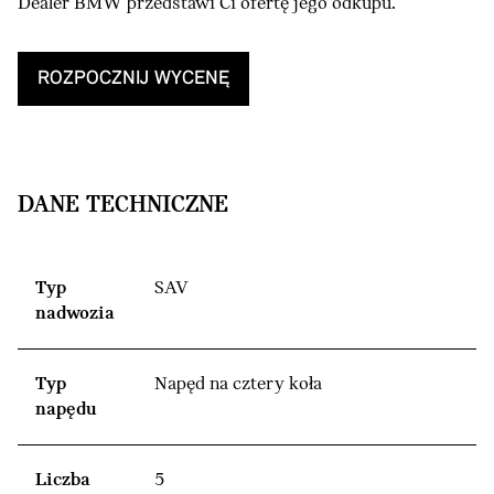
Dealer BMW przedstawi Ci ofertę jego odkupu.
ROZPOCZNIJ WYCENĘ
DANE TECHNICZNE
Typ
SAV
nadwozia
Typ
Napęd na cztery koła
napędu
Liczba
5